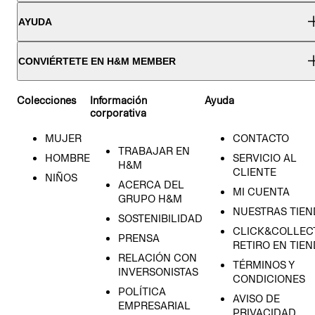
AYUDA
CONVIÉRTETE EN H&M MEMBER
Colecciones
Información
Ayuda
corporativa
MUJER
CONTACTO
TRABAJAR EN
HOMBRE
SERVICIO AL
H&M
CLIENTE
NIÑOS
ACERCA DEL
MI CUENTA
GRUPO H&M
NUESTRAS TIEN
SOSTENIBILIDAD
CLICK&COLLECT
PRENSA
RETIRO EN TIE
RELACIÓN CON
TÉRMINOS Y
INVERSONISTAS
CONDICIONES
POLÍTICA
AVISO DE
EMPRESARIAL
PRIVACIDAD