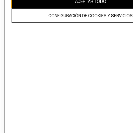
ACEPTAR TODO
El contenido de esta página web está protegido por copyright y es
propiedad de H&M Hennes & Mauritz AB.
CONFIGURACIÓN DE COOKIES Y SERVICIOS