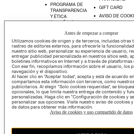
PROGRAMA DE
GIFT CARD
TRANSPARENCIA
AVISO DE COOK
Y ÉTICA
(ESPAÑOL)
SUPERINTENDE
DE INDUSTRIA Y
PROGRAMA DE
Antes de empezar a comprar
COMERCIO - SI
TRANSPARENCIA
Utilizamos cookies de origen y de terceros, incluidas otras 
Y ÉTICA (INGLÉS)
PETICIONES
rastreo de editores externos, para ofrecerle la funcionalid
QUEJAS Y
nuestro sitio web, personalizar su experiencia de usuario, rea
entregar publicidad personalizada en nuestros sitios web, a
RECLAMOS
boletines informativos en Internet y a través de plataformas 
Con ese fin, recopilamos información sobre el usuario, los 
navegación y el dispositivo.
Al hacer clic en “Aceptar todas”, acepta y está de acuerdo e
compartamos esta información con terceros, como nuestros
publicitarios. Al elegir “Solo cookies requeridas”, se bloque
opcionales, lo que limita nuestra entrega de contenido y fu
personalizadas. Haga clic en “Configuración de cookies y se
Colombia ($)
personalizar sus opciones. Visite nuestro aviso de cookies 
de datos para obtener más información.
CAMBIAR REGIÓN
Aviso de cookies y uso compartido de datos