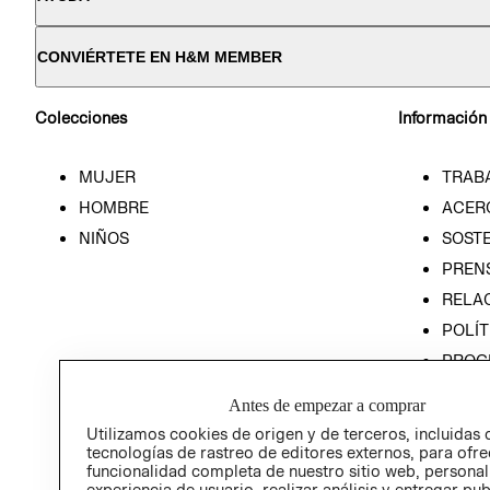
CONVIÉRTETE EN H&M MEMBER
Colecciones
Información
MUJER
TRAB
HOMBRE
ACER
NIÑOS
SOSTE
PREN
RELA
POLÍT
PROG
ÉTICA
Antes de empezar a comprar
PROG
Utilizamos cookies de origen y de terceros, incluidas 
ÉTICA
tecnologías de rastreo de editores externos, para ofre
funcionalidad completa de nuestro sitio web, personal
experiencia de usuario, realizar análisis y entregar pu