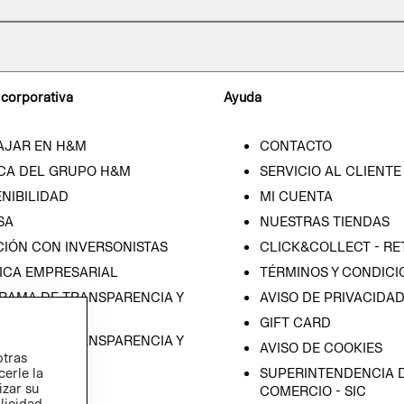
 corporativa
Ayuda
AJAR EN H&M
CONTACTO
CA DEL GRUPO H&M
SERVICIO AL CLIENTE
NIBILIDAD
MI CUENTA
SA
NUESTRAS TIENDAS
CIÓN CON INVERSONISTAS
CLICK&COLLECT - RE
ICA EMPRESARIAL
TÉRMINOS Y CONDICI
RAMA DE TRANSPARENCIA Y
AVISO DE PRIVACIDA
 (ESPAÑOL)
GIFT CARD
RAMA DE TRANSPARENCIA Y
AVISO DE COOKIES
otras
 (INGLÉS)
SUPERINTENDENCIA D
cerle la
izar su
COMERCIO - SIC
blicidad