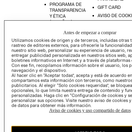
PROGRAMA DE
GIFT CARD
TRANSPARENCIA
AVISO DE COOK
Y ÉTICA
(ESPAÑOL)
SUPERINTENDE
DE INDUSTRIA Y
PROGRAMA DE
Antes de empezar a comprar
COMERCIO - SI
TRANSPARENCIA
Utilizamos cookies de origen y de terceros, incluidas otras 
Y ÉTICA (INGLÉS)
PETICIONES
rastreo de editores externos, para ofrecerle la funcionalid
QUEJAS Y
nuestro sitio web, personalizar su experiencia de usuario, rea
entregar publicidad personalizada en nuestros sitios web, a
RECLAMOS
boletines informativos en Internet y a través de plataformas 
Con ese fin, recopilamos información sobre el usuario, los 
navegación y el dispositivo.
Al hacer clic en “Aceptar todas”, acepta y está de acuerdo e
compartamos esta información con terceros, como nuestros
publicitarios. Al elegir “Solo cookies requeridas”, se bloque
opcionales, lo que limita nuestra entrega de contenido y fu
personalizadas. Haga clic en “Configuración de cookies y se
Colombia ($)
personalizar sus opciones. Visite nuestro aviso de cookies 
de datos para obtener más información.
CAMBIAR REGIÓN
Aviso de cookies y uso compartido de datos