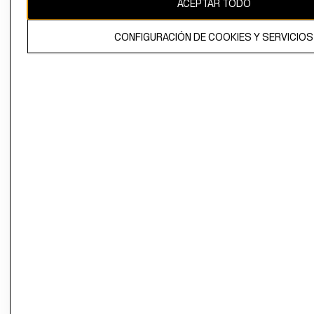
ACEPTAR TODO
El contenido de esta página web está protegido por copyright y es
propiedad de H&M Hennes & Mauritz AB.
CONFIGURACIÓN DE COOKIES Y SERVICIOS