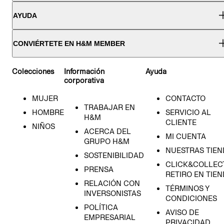
AYUDA
CONVIÉRTETE EN H&M MEMBER
Colecciones
Información
Ayuda
corporativa
MUJER
CONTACTO
TRABAJAR EN
HOMBRE
SERVICIO AL
H&M
CLIENTE
NIÑOS
ACERCA DEL
MI CUENTA
GRUPO H&M
NUESTRAS TIEN
SOSTENIBILIDAD
CLICK&COLLECT
PRENSA
RETIRO EN TIE
RELACIÓN CON
TÉRMINOS Y
INVERSONISTAS
CONDICIONES
POLÍTICA
AVISO DE
EMPRESARIAL
PRIVACIDAD