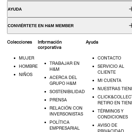
AYUDA
CONVIÉRTETE EN H&M MEMBER
Colecciones
Información
Ayuda
corporativa
MUJER
CONTACTO
TRABAJAR EN
HOMBRE
SERVICIO AL
H&M
CLIENTE
NIÑOS
ACERCA DEL
MI CUENTA
GRUPO H&M
NUESTRAS TIEN
SOSTENIBILIDAD
CLICK&COLLECT
PRENSA
RETIRO EN TIE
RELACIÓN CON
TÉRMINOS Y
INVERSONISTAS
CONDICIONES
POLÍTICA
AVISO DE
EMPRESARIAL
PRIVACIDAD