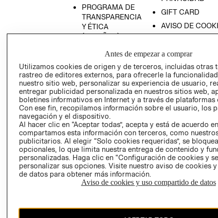
PROGRAMA DE
GIFT CARD
TRANSPARENCIA
AVISO DE COOK
Y ÉTICA
(ESPAÑOL)
SUPERINTENDE
DE INDUSTRIA Y
PROGRAMA DE
Antes de empezar a comprar
COMERCIO - SI
TRANSPARENCIA
Utilizamos cookies de origen y de terceros, incluidas otras 
Y ÉTICA (INGLÉS)
PETICIONES
rastreo de editores externos, para ofrecerle la funcionalid
QUEJAS Y
nuestro sitio web, personalizar su experiencia de usuario, rea
entregar publicidad personalizada en nuestros sitios web, a
RECLAMOS
boletines informativos en Internet y a través de plataformas 
Con ese fin, recopilamos información sobre el usuario, los 
navegación y el dispositivo.
Al hacer clic en “Aceptar todas”, acepta y está de acuerdo e
compartamos esta información con terceros, como nuestros
publicitarios. Al elegir “Solo cookies requeridas”, se bloque
opcionales, lo que limita nuestra entrega de contenido y fu
personalizadas. Haga clic en “Configuración de cookies y se
Colombia ($)
personalizar sus opciones. Visite nuestro aviso de cookies 
de datos para obtener más información.
CAMBIAR REGIÓN
Aviso de cookies y uso compartido de datos