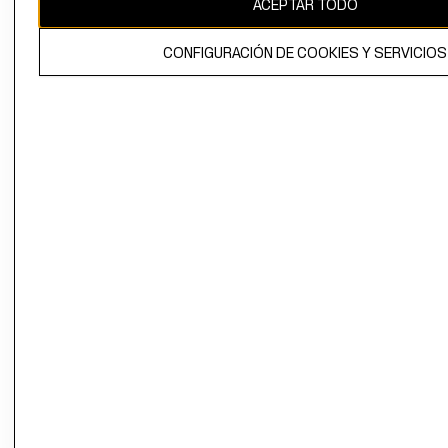
ACEPTAR TODO
El contenido de esta página web está protegido por copyright y es
propiedad de H&M Hennes & Mauritz AB.
CONFIGURACIÓN DE COOKIES Y SERVICIOS