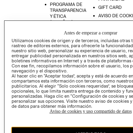
PROGRAMA DE
GIFT CARD
TRANSPARENCIA
AVISO DE COOK
Y ÉTICA
(ESPAÑOL)
SUPERINTENDE
DE INDUSTRIA Y
PROGRAMA DE
Antes de empezar a comprar
COMERCIO - SI
TRANSPARENCIA
Utilizamos cookies de origen y de terceros, incluidas otras 
Y ÉTICA (INGLÉS)
PETICIONES
rastreo de editores externos, para ofrecerle la funcionalid
QUEJAS Y
nuestro sitio web, personalizar su experiencia de usuario, rea
entregar publicidad personalizada en nuestros sitios web, a
RECLAMOS
boletines informativos en Internet y a través de plataformas 
Con ese fin, recopilamos información sobre el usuario, los 
navegación y el dispositivo.
Al hacer clic en “Aceptar todas”, acepta y está de acuerdo e
compartamos esta información con terceros, como nuestros
publicitarios. Al elegir “Solo cookies requeridas”, se bloque
opcionales, lo que limita nuestra entrega de contenido y fu
personalizadas. Haga clic en “Configuración de cookies y se
Colombia ($)
personalizar sus opciones. Visite nuestro aviso de cookies 
de datos para obtener más información.
CAMBIAR REGIÓN
Aviso de cookies y uso compartido de datos