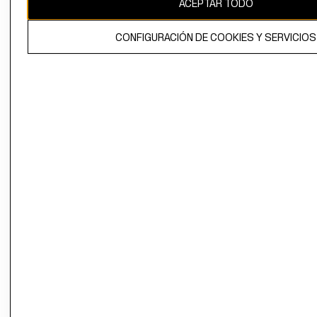
ACEPTAR TODO
El contenido de esta página web está protegido por copyright y es
propiedad de H&M Hennes & Mauritz AB.
CONFIGURACIÓN DE COOKIES Y SERVICIOS