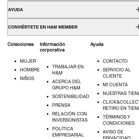
AYUDA
CONVIÉRTETE EN H&M MEMBER
Colecciones
Información
Ayuda
corporativa
MUJER
CONTACTO
TRABAJAR EN
HOMBRE
SERVICIO AL
H&M
CLIENTE
NIÑOS
ACERCA DEL
MI CUENTA
GRUPO H&M
NUESTRAS TIEN
SOSTENIBILIDAD
CLICK&COLLECT
PRENSA
RETIRO EN TIE
RELACIÓN CON
TÉRMINOS Y
INVERSONISTAS
CONDICIONES
POLÍTICA
AVISO DE
EMPRESARIAL
PRIVACIDAD