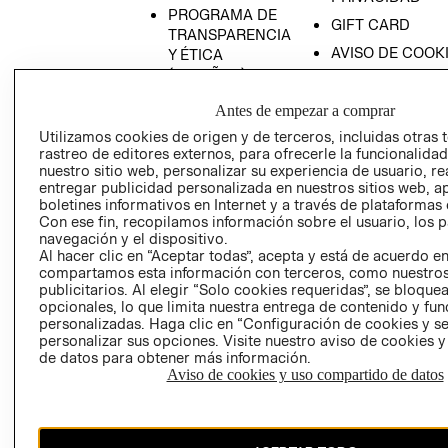
PROGRAMA DE
GIFT CARD
TRANSPARENCIA
AVISO DE COOK
Y ÉTICA
(ESPAÑOL)
SUPERINTENDE
DE INDUSTRIA Y
PROGRAMA DE
Antes de empezar a comprar
COMERCIO - SI
TRANSPARENCIA
Utilizamos cookies de origen y de terceros, incluidas otras 
Y ÉTICA (INGLÉS)
PETICIONES
rastreo de editores externos, para ofrecerle la funcionalid
QUEJAS Y
nuestro sitio web, personalizar su experiencia de usuario, rea
entregar publicidad personalizada en nuestros sitios web, a
RECLAMOS
boletines informativos en Internet y a través de plataformas 
Con ese fin, recopilamos información sobre el usuario, los 
navegación y el dispositivo.
Al hacer clic en “Aceptar todas”, acepta y está de acuerdo e
compartamos esta información con terceros, como nuestros
publicitarios. Al elegir “Solo cookies requeridas”, se bloque
opcionales, lo que limita nuestra entrega de contenido y fu
personalizadas. Haga clic en “Configuración de cookies y se
Colombia ($)
personalizar sus opciones. Visite nuestro aviso de cookies 
de datos para obtener más información.
CAMBIAR REGIÓN
Aviso de cookies y uso compartido de datos