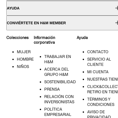
AYUDA
CONVIÉRTETE EN H&M MEMBER
Colecciones
Información
Ayuda
corporativa
MUJER
CONTACTO
TRABAJAR EN
HOMBRE
SERVICIO AL
H&M
CLIENTE
NIÑOS
ACERCA DEL
MI CUENTA
GRUPO H&M
NUESTRAS TIEN
SOSTENIBILIDAD
CLICK&COLLECT
PRENSA
RETIRO EN TIE
RELACIÓN CON
TÉRMINOS Y
INVERSONISTAS
CONDICIONES
POLÍTICA
AVISO DE
EMPRESARIAL
PRIVACIDAD