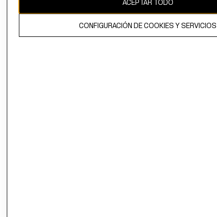
ACEPTAR TODO
El contenido de esta página web está protegido por copyright y es
propiedad de H&M Hennes & Mauritz AB.
CONFIGURACIÓN DE COOKIES Y SERVICIOS