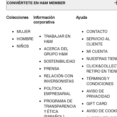
CONVIÉRTETE EN H&M MEMBER
Colecciones
Información
Ayuda
corporativa
MUJER
CONTACTO
TRABAJAR EN
HOMBRE
SERVICIO AL
H&M
CLIENTE
NIÑOS
ACERCA DEL
MI CUENTA
GRUPO H&M
NUESTRAS TIEN
SOSTENIBILIDAD
CLICK&COLLECT
PRENSA
RETIRO EN TIE
RELACIÓN CON
TÉRMINOS Y
INVERSONISTAS
CONDICIONES
POLÍTICA
AVISO DE
EMPRESARIAL
PRIVACIDAD
PROGRAMA DE
GIFT CARD
TRANSPARENCIA
AVISO DE COOK
Y ÉTICA
(ESPAÑOL)