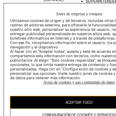
SUPERINTENDE
DE INDUSTRIA Y
PROGRAMA DE
COMERCIO - SI
TRANSPARENCIA
Antes de empezar a comprar
Y ÉTICA (INGLÉS)
PETICIONES
Utilizamos cookies de origen y de terceros, incluidas otras 
QUEJAS Y
rastreo de editores externos, para ofrecerle la funcionalid
RECLAMOS
nuestro sitio web, personalizar su experiencia de usuario, rea
entregar publicidad personalizada en nuestros sitios web, a
boletines informativos en Internet y a través de plataformas 
Con ese fin, recopilamos información sobre el usuario, los 
navegación y el dispositivo.
Al hacer clic en “Aceptar todas”, acepta y está de acuerdo e
compartamos esta información con terceros, como nuestros
publicitarios. Al elegir “Solo cookies requeridas”, se bloque
opcionales, lo que limita nuestra entrega de contenido y fu
Colombia ($)
personalizadas. Haga clic en “Configuración de cookies y se
personalizar sus opciones. Visite nuestro aviso de cookies 
CAMBIAR REGIÓN
de datos para obtener más información.
Aviso de cookies y uso compartido de datos
El contenido de esta página web está protegido por copyright y es
propiedad de H&M Hennes & Mauritz AB.
ACEPTAR TODO
CONFIGURACIÓN DE COOKIES Y SERVICIOS