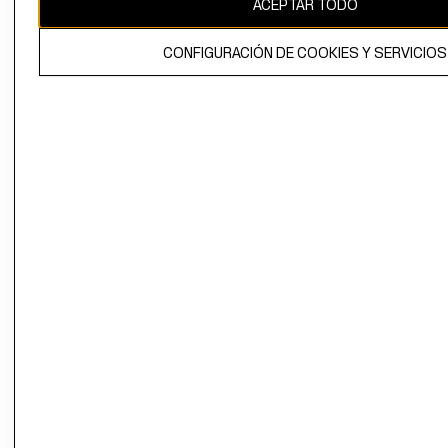
ACEPTAR TODO
El contenido de esta página web está protegido por copyright y es
propiedad de H&M Hennes & Mauritz AB.
CONFIGURACIÓN DE COOKIES Y SERVICIOS