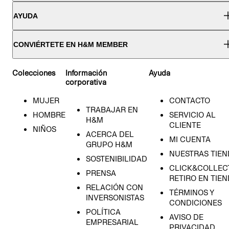
AYUDA
CONVIÉRTETE EN H&M MEMBER
Colecciones
Información
Ayuda
corporativa
MUJER
CONTACTO
TRABAJAR EN
HOMBRE
SERVICIO AL
H&M
CLIENTE
NIÑOS
ACERCA DEL
MI CUENTA
GRUPO H&M
NUESTRAS TIEN
SOSTENIBILIDAD
CLICK&COLLECT
PRENSA
RETIRO EN TIE
RELACIÓN CON
TÉRMINOS Y
INVERSONISTAS
CONDICIONES
POLÍTICA
AVISO DE
EMPRESARIAL
PRIVACIDAD