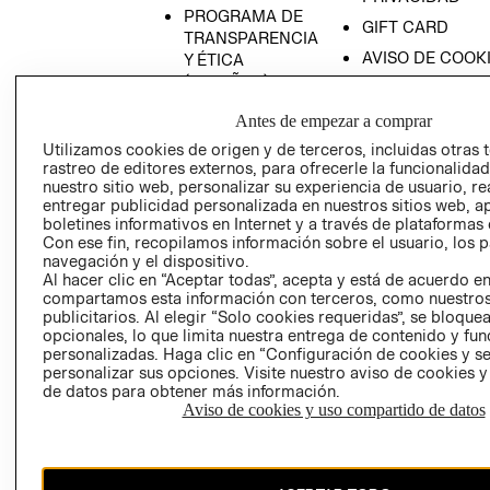
PROGRAMA DE
GIFT CARD
TRANSPARENCIA
AVISO DE COOK
Y ÉTICA
(ESPAÑOL)
SUPERINTENDE
DE INDUSTRIA Y
PROGRAMA DE
Antes de empezar a comprar
COMERCIO - SI
TRANSPARENCIA
Utilizamos cookies de origen y de terceros, incluidas otras 
Y ÉTICA (INGLÉS)
PETICIONES
rastreo de editores externos, para ofrecerle la funcionalid
QUEJAS Y
nuestro sitio web, personalizar su experiencia de usuario, rea
entregar publicidad personalizada en nuestros sitios web, a
RECLAMOS
boletines informativos en Internet y a través de plataformas 
Con ese fin, recopilamos información sobre el usuario, los 
navegación y el dispositivo.
Al hacer clic en “Aceptar todas”, acepta y está de acuerdo e
compartamos esta información con terceros, como nuestros
publicitarios. Al elegir “Solo cookies requeridas”, se bloque
opcionales, lo que limita nuestra entrega de contenido y fu
personalizadas. Haga clic en “Configuración de cookies y se
Colombia ($)
personalizar sus opciones. Visite nuestro aviso de cookies 
de datos para obtener más información.
CAMBIAR REGIÓN
Aviso de cookies y uso compartido de datos