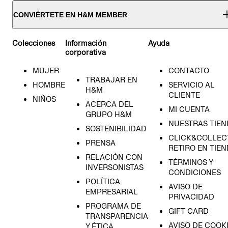
CONVIÉRTETE EN H&M MEMBER
Colecciones
Información
Ayuda
corporativa
MUJER
CONTACTO
TRABAJAR EN
HOMBRE
SERVICIO AL
H&M
CLIENTE
NIÑOS
ACERCA DEL
MI CUENTA
GRUPO H&M
NUESTRAS TIEN
SOSTENIBILIDAD
CLICK&COLLECT
PRENSA
RETIRO EN TIE
RELACIÓN CON
TÉRMINOS Y
INVERSONISTAS
CONDICIONES
POLÍTICA
AVISO DE
EMPRESARIAL
PRIVACIDAD
PROGRAMA DE
GIFT CARD
TRANSPARENCIA
AVISO DE COOK
Y ÉTICA