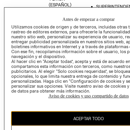
(ESPAÑOL)
SUPERINTENDE
DE INDUSTRIA Y
PROGRAMA DE
COMERCIO - SI
TRANSPARENCIA
Antes de empezar a comprar
Y ÉTICA (INGLÉS)
PETICIONES
Utilizamos cookies de origen y de terceros, incluidas otras 
rastreo de editores externos, para ofrecerle la funcionalid
QUEJAS Y
nuestro sitio web, personalizar su experiencia de usuario, rea
RECLAMOS
entregar publicidad personalizada en nuestros sitios web, a
boletines informativos en Internet y a través de plataformas 
Con ese fin, recopilamos información sobre el usuario, los 
navegación y el dispositivo.
Al hacer clic en “Aceptar todas”, acepta y está de acuerdo e
compartamos esta información con terceros, como nuestros
publicitarios. Al elegir “Solo cookies requeridas”, se bloque
opcionales, lo que limita nuestra entrega de contenido y fu
Colombia ($)
personalizadas. Haga clic en “Configuración de cookies y se
personalizar sus opciones. Visite nuestro aviso de cookies 
CAMBIAR REGIÓN
de datos para obtener más información.
Aviso de cookies y uso compartido de datos
El contenido de esta página web está protegido por copyright y es
ACEPTAR TODO
propiedad de H&M Hennes & Mauritz AB.