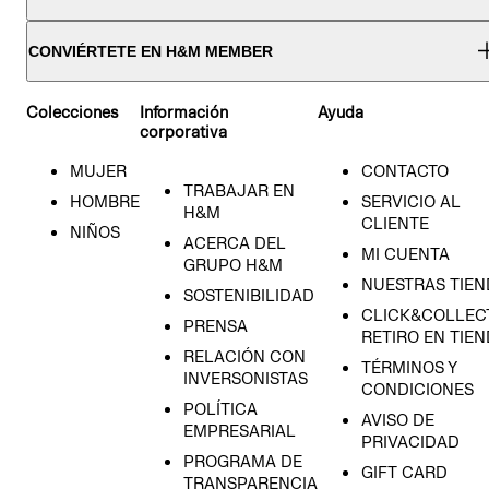
CONVIÉRTETE EN H&M MEMBER
Colecciones
Información
Ayuda
corporativa
MUJER
CONTACTO
TRABAJAR EN
HOMBRE
SERVICIO AL
H&M
CLIENTE
NIÑOS
ACERCA DEL
MI CUENTA
GRUPO H&M
NUESTRAS TIEN
SOSTENIBILIDAD
CLICK&COLLECT
PRENSA
RETIRO EN TIE
RELACIÓN CON
TÉRMINOS Y
INVERSONISTAS
CONDICIONES
POLÍTICA
AVISO DE
EMPRESARIAL
PRIVACIDAD
PROGRAMA DE
GIFT CARD
TRANSPARENCIA