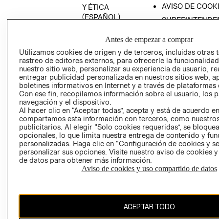
AVISO DE COOK
Y ÉTICA
(ESPAÑOL)
SUPERINTENDE
DE INDUSTRIA Y
PROGRAMA DE
COMERCIO - SI
Antes de empezar a comprar
TRANSPARENCIA
Y ÉTICA (INGLÉS)
Utilizamos cookies de origen y de terceros, incluidas otras 
PETICIONES
rastreo de editores externos, para ofrecerle la funcionalid
QUEJAS Y
nuestro sitio web, personalizar su experiencia de usuario, rea
RECLAMOS
entregar publicidad personalizada en nuestros sitios web, a
boletines informativos en Internet y a través de plataformas 
Con ese fin, recopilamos información sobre el usuario, los 
navegación y el dispositivo.
Al hacer clic en “Aceptar todas”, acepta y está de acuerdo e
compartamos esta información con terceros, como nuestros
publicitarios. Al elegir “Solo cookies requeridas”, se bloque
opcionales, lo que limita nuestra entrega de contenido y fu
Colombia ($)
personalizadas. Haga clic en “Configuración de cookies y se
personalizar sus opciones. Visite nuestro aviso de cookies 
CAMBIAR REGIÓN
de datos para obtener más información.
Aviso de cookies y uso compartido de datos
El contenido de esta página web está protegido por copyright y es
ACEPTAR TODO
propiedad de H&M Hennes & Mauritz AB.