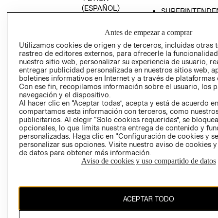
(ESPAÑOL)
SUPERINTENDE
DE INDUSTRIA Y
PROGRAMA DE
COMERCIO - SI
TRANSPARENCIA
Antes de empezar a comprar
Y ÉTICA (INGLÉS)
PETICIONES
Utilizamos cookies de origen y de terceros, incluidas otras 
rastreo de editores externos, para ofrecerle la funcionalid
QUEJAS Y
nuestro sitio web, personalizar su experiencia de usuario, rea
RECLAMOS
entregar publicidad personalizada en nuestros sitios web, a
boletines informativos en Internet y a través de plataformas 
Con ese fin, recopilamos información sobre el usuario, los 
navegación y el dispositivo.
Al hacer clic en “Aceptar todas”, acepta y está de acuerdo e
compartamos esta información con terceros, como nuestros
publicitarios. Al elegir “Solo cookies requeridas”, se bloque
opcionales, lo que limita nuestra entrega de contenido y fu
Colombia ($)
personalizadas. Haga clic en “Configuración de cookies y se
personalizar sus opciones. Visite nuestro aviso de cookies 
CAMBIAR REGIÓN
de datos para obtener más información.
Aviso de cookies y uso compartido de datos
El contenido de esta página web está protegido por copyright y es
ACEPTAR TODO
propiedad de H&M Hennes & Mauritz AB.