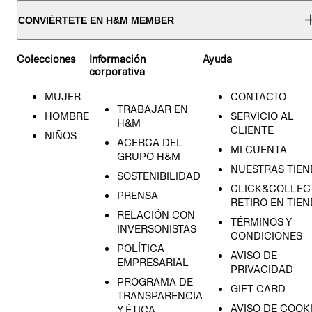
CONVIÉRTETE EN H&M MEMBER
Colecciones
Información
Ayuda
corporativa
MUJER
CONTACTO
TRABAJAR EN
HOMBRE
SERVICIO AL
H&M
CLIENTE
NIÑOS
ACERCA DEL
MI CUENTA
GRUPO H&M
NUESTRAS TIEN
SOSTENIBILIDAD
CLICK&COLLECT
PRENSA
RETIRO EN TIE
RELACIÓN CON
TÉRMINOS Y
INVERSONISTAS
CONDICIONES
POLÍTICA
AVISO DE
EMPRESARIAL
PRIVACIDAD
PROGRAMA DE
GIFT CARD
TRANSPARENCIA
AVISO DE COOK
Y ÉTICA