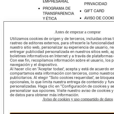
EMPRESARIAL
PRIVACIDAD
PROGRAMA DE
GIFT CARD
TRANSPARENCIA
AVISO DE COOK
Y ÉTICA
(ESPAÑOL)
SUPERINTENDE
DE INDUSTRIA Y
PROGRAMA DE
Antes de empezar a comprar
COMERCIO - SI
TRANSPARENCIA
Utilizamos cookies de origen y de terceros, incluidas otras 
Y ÉTICA (INGLÉS)
PETICIONES
rastreo de editores externos, para ofrecerle la funcionalid
nuestro sitio web, personalizar su experiencia de usuario, rea
QUEJAS Y
entregar publicidad personalizada en nuestros sitios web, a
RECLAMOS
boletines informativos en Internet y a través de plataformas 
Con ese fin, recopilamos información sobre el usuario, los 
navegación y el dispositivo.
Al hacer clic en “Aceptar todas”, acepta y está de acuerdo e
compartamos esta información con terceros, como nuestros
publicitarios. Al elegir “Solo cookies requeridas”, se bloque
opcionales, lo que limita nuestra entrega de contenido y fu
personalizadas. Haga clic en “Configuración de cookies y se
Colombia ($)
personalizar sus opciones. Visite nuestro aviso de cookies 
de datos para obtener más información.
CAMBIAR REGIÓN
Aviso de cookies y uso compartido de datos