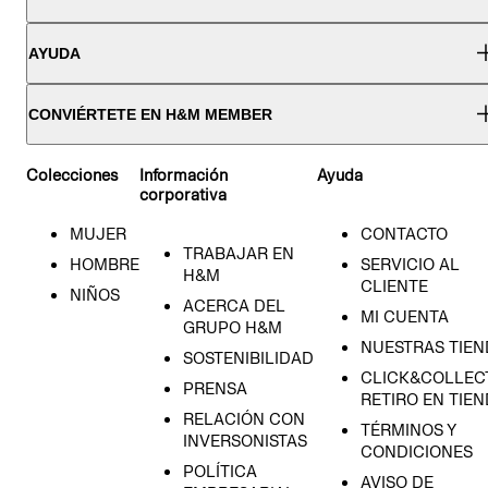
AYUDA
CONVIÉRTETE EN H&M MEMBER
Colecciones
Información
Ayuda
corporativa
MUJER
CONTACTO
TRABAJAR EN
HOMBRE
SERVICIO AL
H&M
CLIENTE
NIÑOS
ACERCA DEL
MI CUENTA
GRUPO H&M
NUESTRAS TIEN
SOSTENIBILIDAD
CLICK&COLLECT
PRENSA
RETIRO EN TIE
RELACIÓN CON
TÉRMINOS Y
INVERSONISTAS
CONDICIONES
POLÍTICA
AVISO DE