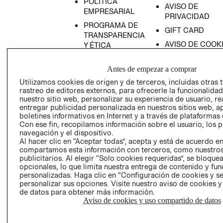
POLÍTICA
AVISO DE
EMPRESARIAL
PRIVACIDAD
PROGRAMA DE
GIFT CARD
TRANSPARENCIA
AVISO DE COOK
Y ÉTICA
(ESPAÑOL)
SUPERINTENDE
DE INDUSTRIA Y
Antes de empezar a comprar
PROGRAMA DE
COMERCIO - SI
TRANSPARENCIA
Utilizamos cookies de origen y de terceros, incluidas otras 
Y ÉTICA (INGLÉS)
rastreo de editores externos, para ofrecerle la funcionalid
PETICIONES
nuestro sitio web, personalizar su experiencia de usuario, rea
QUEJAS Y
entregar publicidad personalizada en nuestros sitios web, a
RECLAMOS
boletines informativos en Internet y a través de plataformas 
Con ese fin, recopilamos información sobre el usuario, los 
navegación y el dispositivo.
Al hacer clic en “Aceptar todas”, acepta y está de acuerdo e
compartamos esta información con terceros, como nuestros
publicitarios. Al elegir “Solo cookies requeridas”, se bloque
opcionales, lo que limita nuestra entrega de contenido y fu
personalizadas. Haga clic en “Configuración de cookies y se
Colombia ($)
personalizar sus opciones. Visite nuestro aviso de cookies 
de datos para obtener más información.
CAMBIAR REGIÓN
Aviso de cookies y uso compartido de datos