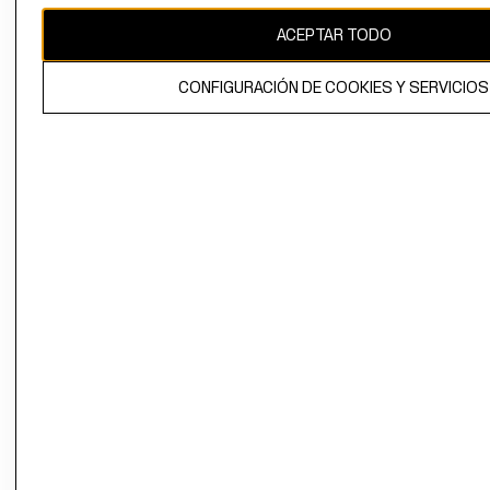
ACEPTAR TODO
El contenido de esta página web está protegido por copyright y es
propiedad de H&M Hennes & Mauritz AB.
CONFIGURACIÓN DE COOKIES Y SERVICIOS