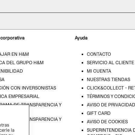
 corporativa
Ayuda
AJAR EN H&M
CONTACTO
CA DEL GRUPO H&M
SERVICIO AL CLIENTE
NIBILIDAD
MI CUENTA
SA
NUESTRAS TIENDAS
CIÓN CON INVERSONISTAS
CLICK&COLLECT - RE
ICA EMPRESARIAL
TÉRMINOS Y CONDICI
RAMA DE TRANSPARENCIA Y
AVISO DE PRIVACIDA
 (ESPAÑOL)
GIFT CARD
RAMA DE TRANSPARENCIA Y
AVISO DE COOKIES
otras
 (INGLÉS)
cerle la
SUPERINTENDENCIA D