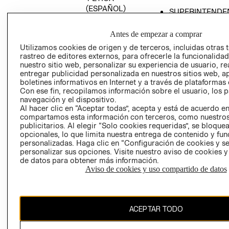
(ESPAÑOL)
SUPERINTENDE
DE INDUSTRIA Y
PROGRAMA DE
COMERCIO - SI
TRANSPARENCIA
Antes de empezar a comprar
Y ÉTICA (INGLÉS)
PETICIONES
Utilizamos cookies de origen y de terceros, incluidas otras 
rastreo de editores externos, para ofrecerle la funcionalid
QUEJAS Y
nuestro sitio web, personalizar su experiencia de usuario, rea
RECLAMOS
entregar publicidad personalizada en nuestros sitios web, a
boletines informativos en Internet y a través de plataformas 
Con ese fin, recopilamos información sobre el usuario, los 
navegación y el dispositivo.
Al hacer clic en “Aceptar todas”, acepta y está de acuerdo e
compartamos esta información con terceros, como nuestros
publicitarios. Al elegir “Solo cookies requeridas”, se bloque
opcionales, lo que limita nuestra entrega de contenido y fu
Colombia ($)
personalizadas. Haga clic en “Configuración de cookies y se
personalizar sus opciones. Visite nuestro aviso de cookies 
CAMBIAR REGIÓN
de datos para obtener más información.
Aviso de cookies y uso compartido de datos
El contenido de esta página web está protegido por copyright y es
ACEPTAR TODO
propiedad de H&M Hennes & Mauritz AB.