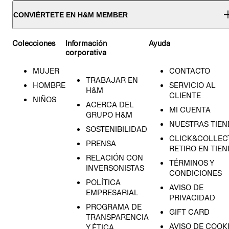
CONVIÉRTETE EN H&M MEMBER
Colecciones
Información
Ayuda
corporativa
MUJER
CONTACTO
TRABAJAR EN
HOMBRE
SERVICIO AL
H&M
CLIENTE
NIÑOS
ACERCA DEL
MI CUENTA
GRUPO H&M
NUESTRAS TIEN
SOSTENIBILIDAD
CLICK&COLLECT
PRENSA
RETIRO EN TIE
RELACIÓN CON
TÉRMINOS Y
INVERSONISTAS
CONDICIONES
POLÍTICA
AVISO DE
EMPRESARIAL
PRIVACIDAD
PROGRAMA DE
GIFT CARD
TRANSPARENCIA
AVISO DE COOK
Y ÉTICA