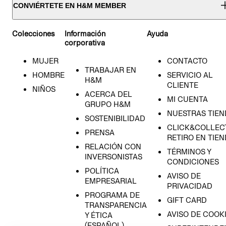
CONVIÉRTETE EN H&M MEMBER
Colecciones
Información
Ayuda
corporativa
MUJER
CONTACTO
TRABAJAR EN
HOMBRE
SERVICIO AL
H&M
CLIENTE
NIÑOS
ACERCA DEL
MI CUENTA
GRUPO H&M
NUESTRAS TIEN
SOSTENIBILIDAD
CLICK&COLLECT
PRENSA
RETIRO EN TIE
RELACIÓN CON
TÉRMINOS Y
INVERSONISTAS
CONDICIONES
POLÍTICA
AVISO DE
EMPRESARIAL
PRIVACIDAD
PROGRAMA DE
GIFT CARD
TRANSPARENCIA
AVISO DE COOK
Y ÉTICA
(ESPAÑOL)