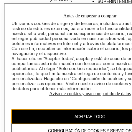
SUPERINTENDE
DE INDUSTRIA Y
PROGRAMA DE
COMERCIO - SI
TRANSPARENCIA
Antes de empezar a comprar
Y ÉTICA (INGLÉS)
PETICIONES
Utilizamos cookies de origen y de terceros, incluidas otras 
QUEJAS Y
rastreo de editores externos, para ofrecerle la funcionalid
RECLAMOS
nuestro sitio web, personalizar su experiencia de usuario, rea
entregar publicidad personalizada en nuestros sitios web, a
boletines informativos en Internet y a través de plataformas 
Con ese fin, recopilamos información sobre el usuario, los 
navegación y el dispositivo.
Al hacer clic en “Aceptar todas”, acepta y está de acuerdo e
compartamos esta información con terceros, como nuestros
publicitarios. Al elegir “Solo cookies requeridas”, se bloque
opcionales, lo que limita nuestra entrega de contenido y fu
Colombia ($)
personalizadas. Haga clic en “Configuración de cookies y se
personalizar sus opciones. Visite nuestro aviso de cookies 
CAMBIAR REGIÓN
de datos para obtener más información.
Aviso de cookies y uso compartido de datos
El contenido de esta página web está protegido por copyright y es
propiedad de H&M Hennes & Mauritz AB.
ACEPTAR TODO
CONFIGURACIÓN DE COOKIES Y SERVICIOS