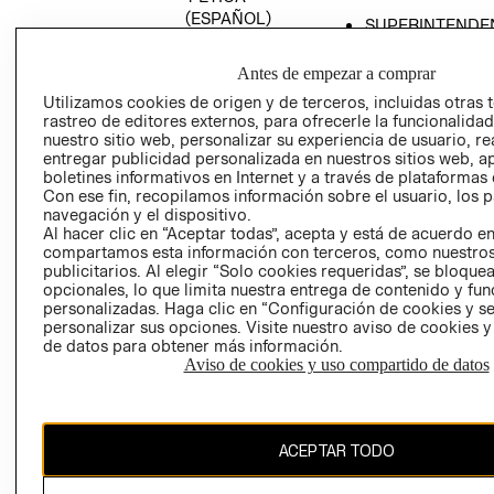
(ESPAÑOL)
SUPERINTENDE
DE INDUSTRIA Y
PROGRAMA DE
COMERCIO - SI
TRANSPARENCIA
Antes de empezar a comprar
Y ÉTICA (INGLÉS)
PETICIONES
Utilizamos cookies de origen y de terceros, incluidas otras 
rastreo de editores externos, para ofrecerle la funcionalid
QUEJAS Y
nuestro sitio web, personalizar su experiencia de usuario, rea
RECLAMOS
entregar publicidad personalizada en nuestros sitios web, a
boletines informativos en Internet y a través de plataformas 
Con ese fin, recopilamos información sobre el usuario, los 
navegación y el dispositivo.
Al hacer clic en “Aceptar todas”, acepta y está de acuerdo e
compartamos esta información con terceros, como nuestros
publicitarios. Al elegir “Solo cookies requeridas”, se bloque
opcionales, lo que limita nuestra entrega de contenido y fu
Colombia ($)
personalizadas. Haga clic en “Configuración de cookies y se
personalizar sus opciones. Visite nuestro aviso de cookies 
CAMBIAR REGIÓN
de datos para obtener más información.
Aviso de cookies y uso compartido de datos
El contenido de esta página web está protegido por copyright y es
ACEPTAR TODO
propiedad de H&M Hennes & Mauritz AB.