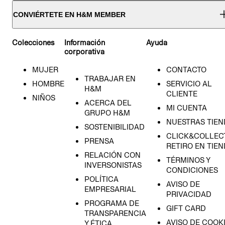
CONVIÉRTETE EN H&M MEMBER
Colecciones
Información
Ayuda
corporativa
MUJER
CONTACTO
TRABAJAR EN
HOMBRE
SERVICIO AL
H&M
CLIENTE
NIÑOS
ACERCA DEL
MI CUENTA
GRUPO H&M
NUESTRAS TIEN
SOSTENIBILIDAD
CLICK&COLLECT
PRENSA
RETIRO EN TIE
RELACIÓN CON
TÉRMINOS Y
INVERSONISTAS
CONDICIONES
POLÍTICA
AVISO DE
EMPRESARIAL
PRIVACIDAD
PROGRAMA DE
GIFT CARD
TRANSPARENCIA
AVISO DE COOK
Y ÉTICA