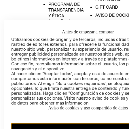
PROGRAMA DE
GIFT CARD
TRANSPARENCIA
AVISO DE COOK
Y ÉTICA
(ESPAÑOL)
SUPERINTENDE
DE INDUSTRIA Y
PROGRAMA DE
Antes de empezar a comprar
COMERCIO - SI
TRANSPARENCIA
Utilizamos cookies de origen y de terceros, incluidas otras 
Y ÉTICA (INGLÉS)
PETICIONES
rastreo de editores externos, para ofrecerle la funcionalid
QUEJAS Y
nuestro sitio web, personalizar su experiencia de usuario, rea
entregar publicidad personalizada en nuestros sitios web, a
RECLAMOS
boletines informativos en Internet y a través de plataformas 
Con ese fin, recopilamos información sobre el usuario, los 
navegación y el dispositivo.
Al hacer clic en “Aceptar todas”, acepta y está de acuerdo e
compartamos esta información con terceros, como nuestros
publicitarios. Al elegir “Solo cookies requeridas”, se bloque
opcionales, lo que limita nuestra entrega de contenido y fu
personalizadas. Haga clic en “Configuración de cookies y se
Colombia ($)
personalizar sus opciones. Visite nuestro aviso de cookies 
de datos para obtener más información.
CAMBIAR REGIÓN
Aviso de cookies y uso compartido de datos