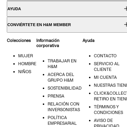
AYUDA
CONVIÉRTETE EN H&M MEMBER
Colecciones
Información
Ayuda
corporativa
MUJER
CONTACTO
TRABAJAR EN
HOMBRE
SERVICIO AL
H&M
CLIENTE
NIÑOS
ACERCA DEL
MI CUENTA
GRUPO H&M
NUESTRAS TIEN
SOSTENIBILIDAD
CLICK&COLLECT
PRENSA
RETIRO EN TIE
RELACIÓN CON
TÉRMINOS Y
INVERSONISTAS
CONDICIONES
POLÍTICA
AVISO DE
EMPRESARIAL
PRIVACIDAD