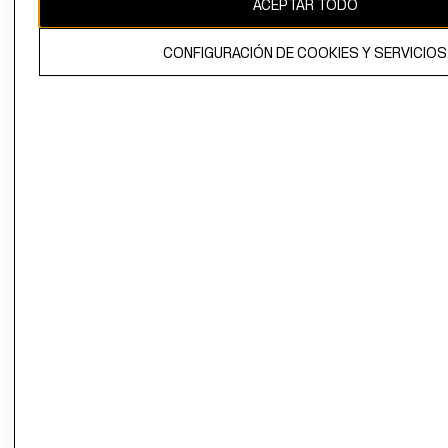
ACEPTAR TODO
El contenido de esta página web está protegido por copyright y es
propiedad de H&M Hennes & Mauritz AB.
CONFIGURACIÓN DE COOKIES Y SERVICIOS