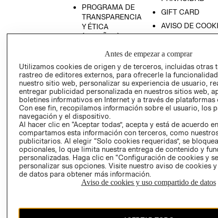
PROGRAMA DE
GIFT CARD
TRANSPARENCIA
AVISO DE COOK
Y ÉTICA
(ESPAÑOL)
SUPERINTENDE
DE INDUSTRIA Y
PROGRAMA DE
Antes de empezar a comprar
COMERCIO - SI
TRANSPARENCIA
Utilizamos cookies de origen y de terceros, incluidas otras 
Y ÉTICA (INGLÉS)
PETICIONES
rastreo de editores externos, para ofrecerle la funcionalid
QUEJAS Y
nuestro sitio web, personalizar su experiencia de usuario, rea
entregar publicidad personalizada en nuestros sitios web, a
RECLAMOS
boletines informativos en Internet y a través de plataformas 
Con ese fin, recopilamos información sobre el usuario, los 
navegación y el dispositivo.
Al hacer clic en “Aceptar todas”, acepta y está de acuerdo e
compartamos esta información con terceros, como nuestros
publicitarios. Al elegir “Solo cookies requeridas”, se bloque
opcionales, lo que limita nuestra entrega de contenido y fu
personalizadas. Haga clic en “Configuración de cookies y se
Colombia ($)
personalizar sus opciones. Visite nuestro aviso de cookies 
de datos para obtener más información.
CAMBIAR REGIÓN
Aviso de cookies y uso compartido de datos