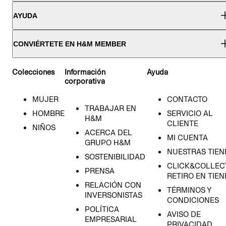
AYUDA
CONVIÉRTETE EN H&M MEMBER
Colecciones
Información
Ayuda
corporativa
MUJER
CONTACTO
TRABAJAR EN
HOMBRE
SERVICIO AL
H&M
CLIENTE
NIÑOS
ACERCA DEL
MI CUENTA
GRUPO H&M
NUESTRAS TIEN
SOSTENIBILIDAD
CLICK&COLLECT
PRENSA
RETIRO EN TIE
RELACIÓN CON
TÉRMINOS Y
INVERSONISTAS
CONDICIONES
POLÍTICA
AVISO DE
EMPRESARIAL
PRIVACIDAD