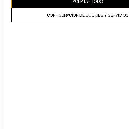
ACEPTAR TODO
El contenido de esta página web está protegido por copyright y es
propiedad de H&M Hennes & Mauritz AB.
CONFIGURACIÓN DE COOKIES Y SERVICIOS