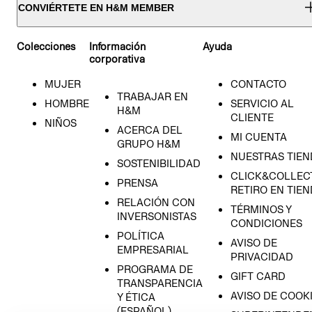
CONVIÉRTETE EN H&M MEMBER
Colecciones
Información
Ayuda
corporativa
MUJER
CONTACTO
TRABAJAR EN
HOMBRE
SERVICIO AL
H&M
CLIENTE
NIÑOS
ACERCA DEL
MI CUENTA
GRUPO H&M
NUESTRAS TIEN
SOSTENIBILIDAD
CLICK&COLLECT
PRENSA
RETIRO EN TIE
RELACIÓN CON
TÉRMINOS Y
INVERSONISTAS
CONDICIONES
POLÍTICA
AVISO DE
EMPRESARIAL
PRIVACIDAD
PROGRAMA DE
GIFT CARD
TRANSPARENCIA
AVISO DE COOK
Y ÉTICA
(ESPAÑOL)