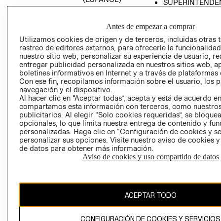
SUPERINTENDE
DE INDUSTRIA Y
PROGRAMA DE
COMERCIO - SI
TRANSPARENCIA
Antes de empezar a comprar
Y ÉTICA (INGLÉS)
PETICIONES
Utilizamos cookies de origen y de terceros, incluidas otras 
QUEJAS Y
rastreo de editores externos, para ofrecerle la funcionalid
RECLAMOS
nuestro sitio web, personalizar su experiencia de usuario, rea
entregar publicidad personalizada en nuestros sitios web, a
boletines informativos en Internet y a través de plataformas 
Con ese fin, recopilamos información sobre el usuario, los 
navegación y el dispositivo.
Al hacer clic en “Aceptar todas”, acepta y está de acuerdo e
compartamos esta información con terceros, como nuestros
publicitarios. Al elegir “Solo cookies requeridas”, se bloque
opcionales, lo que limita nuestra entrega de contenido y fu
Colombia ($)
personalizadas. Haga clic en “Configuración de cookies y se
personalizar sus opciones. Visite nuestro aviso de cookies 
CAMBIAR REGIÓN
de datos para obtener más información.
Aviso de cookies y uso compartido de datos
El contenido de esta página web está protegido por copyright y es
propiedad de H&M Hennes & Mauritz AB.
ACEPTAR TODO
CONFIGURACIÓN DE COOKIES Y SERVICIOS