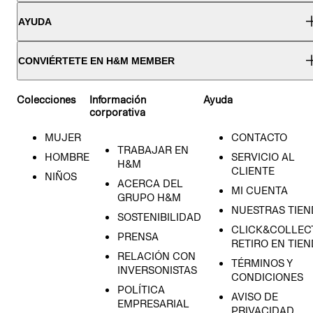
AYUDA
CONVIÉRTETE EN H&M MEMBER
Colecciones
Información
Ayuda
corporativa
MUJER
CONTACTO
TRABAJAR EN
HOMBRE
SERVICIO AL
H&M
CLIENTE
NIÑOS
ACERCA DEL
MI CUENTA
GRUPO H&M
NUESTRAS TIEN
SOSTENIBILIDAD
CLICK&COLLECT
PRENSA
RETIRO EN TIE
RELACIÓN CON
TÉRMINOS Y
INVERSONISTAS
CONDICIONES
POLÍTICA
AVISO DE
EMPRESARIAL
PRIVACIDAD