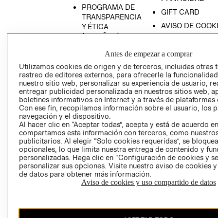
PROGRAMA DE
GIFT CARD
TRANSPARENCIA
AVISO DE COOK
Y ÉTICA
(ESPAÑOL)
SUPERINTENDE
DE INDUSTRIA Y
PROGRAMA DE
Antes de empezar a comprar
COMERCIO - SI
TRANSPARENCIA
Utilizamos cookies de origen y de terceros, incluidas otras 
Y ÉTICA (INGLÉS)
PETICIONES
rastreo de editores externos, para ofrecerle la funcionalid
QUEJAS Y
nuestro sitio web, personalizar su experiencia de usuario, rea
entregar publicidad personalizada en nuestros sitios web, a
RECLAMOS
boletines informativos en Internet y a través de plataformas 
Con ese fin, recopilamos información sobre el usuario, los 
navegación y el dispositivo.
Al hacer clic en “Aceptar todas”, acepta y está de acuerdo e
compartamos esta información con terceros, como nuestros
publicitarios. Al elegir “Solo cookies requeridas”, se bloque
opcionales, lo que limita nuestra entrega de contenido y fu
personalizadas. Haga clic en “Configuración de cookies y se
Colombia ($)
personalizar sus opciones. Visite nuestro aviso de cookies 
de datos para obtener más información.
CAMBIAR REGIÓN
Aviso de cookies y uso compartido de datos