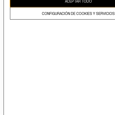
ACEPTAR TODO
El contenido de esta página web está protegido por copyright y es
propiedad de H&M Hennes & Mauritz AB.
CONFIGURACIÓN DE COOKIES Y SERVICIOS