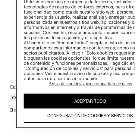
Utilizamos cookies de origen y de terceros, incluidas 
ÉTICA
tecnologías de rastreo de editores externos, para ofre
funcionalidad completa de nuestro sitio web, personal
experiencia de usuario, realizar análisis y entregar pu
personalizada en nuestros sitios web, aplicaciones y b
informativos en Internet y a través de plataformas de 
sociales. Con ese fin, recopilamos información sobre e
los patrones de navegación y el dispositivo.
Al hacer clic en “Aceptar todas”, acepta y está de acu
compartamos esta información con terceros, como nu
socios publicitarios. Al elegir “Solo cookies requeridas
bloquean las cookies opcionales, lo que limita nuestra
de contenido y funciones personalizadas. Haga clic en
“Configuración de cookies y servicios” para personali
opciones. Visite nuestro aviso de cookies y uso comp
datos para obtener más información.
Aviso de cookies y uso compartido de datos
Colombia ($)
CAMBIAR REGIÓN
ACEPTAR TODO
El contenido de esta página web está protegido por copyright y es pr
CONFIGURACIÓN DE COOKIES Y SERVICIOS