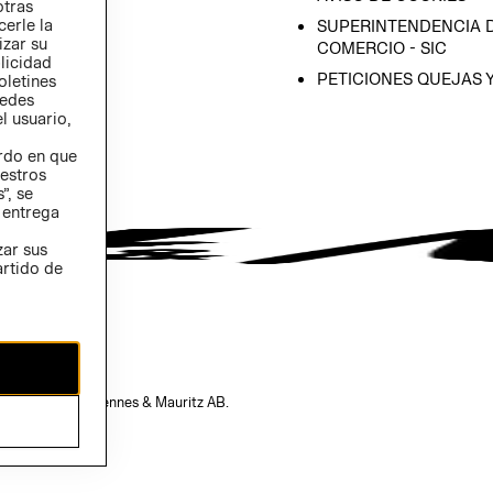
otras
 (INGLÉS)
cerle la
SUPERINTENDENCIA D
izar su
COMERCIO - SIC
blicidad
PETICIONES QUEJAS 
oletines
redes
l usuario,
erdo en que
estros
”, se
 entrega
zar sus
artido de
opiedad de H&M Hennes & Mauritz AB.