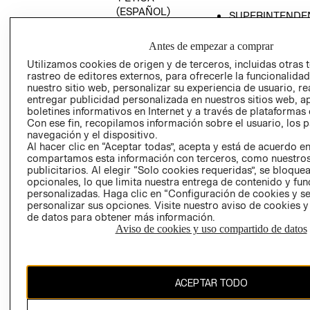
(ESPAÑOL)
SUPERINTENDE
DE INDUSTRIA Y
PROGRAMA DE
COMERCIO - SI
TRANSPARENCIA
Antes de empezar a comprar
Y ÉTICA (INGLÉS)
PETICIONES
Utilizamos cookies de origen y de terceros, incluidas otras 
rastreo de editores externos, para ofrecerle la funcionalid
QUEJAS Y
nuestro sitio web, personalizar su experiencia de usuario, rea
RECLAMOS
entregar publicidad personalizada en nuestros sitios web, a
boletines informativos en Internet y a través de plataformas 
Con ese fin, recopilamos información sobre el usuario, los 
navegación y el dispositivo.
Al hacer clic en “Aceptar todas”, acepta y está de acuerdo e
compartamos esta información con terceros, como nuestros
publicitarios. Al elegir “Solo cookies requeridas”, se bloque
opcionales, lo que limita nuestra entrega de contenido y fu
Colombia ($)
personalizadas. Haga clic en “Configuración de cookies y se
personalizar sus opciones. Visite nuestro aviso de cookies 
CAMBIAR REGIÓN
de datos para obtener más información.
Aviso de cookies y uso compartido de datos
El contenido de esta página web está protegido por copyright y es
ACEPTAR TODO
propiedad de H&M Hennes & Mauritz AB.