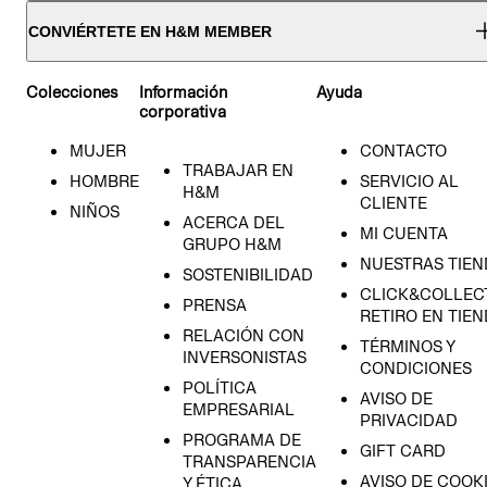
CONVIÉRTETE EN H&M MEMBER
Colecciones
Información
Ayuda
corporativa
MUJER
CONTACTO
TRABAJAR EN
HOMBRE
SERVICIO AL
H&M
CLIENTE
NIÑOS
ACERCA DEL
MI CUENTA
GRUPO H&M
NUESTRAS TIEN
SOSTENIBILIDAD
CLICK&COLLECT
PRENSA
RETIRO EN TIE
RELACIÓN CON
TÉRMINOS Y
INVERSONISTAS
CONDICIONES
POLÍTICA
AVISO DE
EMPRESARIAL
PRIVACIDAD
PROGRAMA DE
GIFT CARD
TRANSPARENCIA
AVISO DE COOK
Y ÉTICA