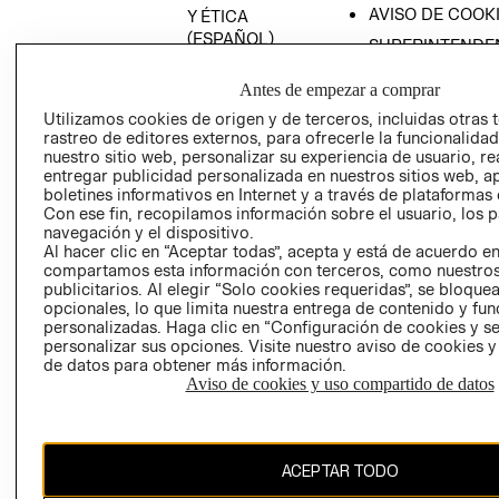
AVISO DE COOK
Y ÉTICA
(ESPAÑOL)
SUPERINTENDE
DE INDUSTRIA Y
PROGRAMA DE
COMERCIO - SI
Antes de empezar a comprar
TRANSPARENCIA
Y ÉTICA (INGLÉS)
Utilizamos cookies de origen y de terceros, incluidas otras 
PETICIONES
rastreo de editores externos, para ofrecerle la funcionalid
QUEJAS Y
nuestro sitio web, personalizar su experiencia de usuario, rea
RECLAMOS
entregar publicidad personalizada en nuestros sitios web, a
boletines informativos en Internet y a través de plataformas 
Con ese fin, recopilamos información sobre el usuario, los 
navegación y el dispositivo.
Al hacer clic en “Aceptar todas”, acepta y está de acuerdo e
compartamos esta información con terceros, como nuestros
publicitarios. Al elegir “Solo cookies requeridas”, se bloque
opcionales, lo que limita nuestra entrega de contenido y fu
Colombia ($)
personalizadas. Haga clic en “Configuración de cookies y se
personalizar sus opciones. Visite nuestro aviso de cookies 
CAMBIAR REGIÓN
de datos para obtener más información.
Aviso de cookies y uso compartido de datos
El contenido de esta página web está protegido por copyright y es
ACEPTAR TODO
propiedad de H&M Hennes & Mauritz AB.