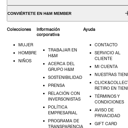
CONVIÉRTETE EN H&M MEMBER
Colecciones
Información
Ayuda
corporativa
MUJER
CONTACTO
TRABAJAR EN
HOMBRE
SERVICIO AL
H&M
CLIENTE
NIÑOS
ACERCA DEL
MI CUENTA
GRUPO H&M
NUESTRAS TIEN
SOSTENIBILIDAD
CLICK&COLLECT
PRENSA
RETIRO EN TIE
RELACIÓN CON
TÉRMINOS Y
INVERSONISTAS
CONDICIONES
POLÍTICA
AVISO DE
EMPRESARIAL
PRIVACIDAD
PROGRAMA DE
GIFT CARD
TRANSPARENCIA