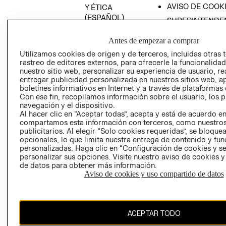
AVISO DE COOK
Y ÉTICA
(ESPAÑOL)
SUPERINTENDE
DE INDUSTRIA Y
PROGRAMA DE
COMERCIO - SI
Antes de empezar a comprar
TRANSPARENCIA
Y ÉTICA (INGLÉS)
Utilizamos cookies de origen y de terceros, incluidas otras 
PETICIONES
rastreo de editores externos, para ofrecerle la funcionalid
QUEJAS Y
nuestro sitio web, personalizar su experiencia de usuario, rea
RECLAMOS
entregar publicidad personalizada en nuestros sitios web, a
boletines informativos en Internet y a través de plataformas 
Con ese fin, recopilamos información sobre el usuario, los 
navegación y el dispositivo.
Al hacer clic en “Aceptar todas”, acepta y está de acuerdo e
compartamos esta información con terceros, como nuestros
publicitarios. Al elegir “Solo cookies requeridas”, se bloque
opcionales, lo que limita nuestra entrega de contenido y fu
Colombia ($)
personalizadas. Haga clic en “Configuración de cookies y se
personalizar sus opciones. Visite nuestro aviso de cookies 
CAMBIAR REGIÓN
de datos para obtener más información.
Aviso de cookies y uso compartido de datos
El contenido de esta página web está protegido por copyright y es
ACEPTAR TODO
propiedad de H&M Hennes & Mauritz AB.