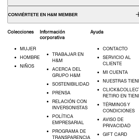
CONVIÉRTETE EN H&M MEMBER
Colecciones
Información
Ayuda
corporativa
MUJER
CONTACTO
TRABAJAR EN
HOMBRE
SERVICIO AL
H&M
CLIENTE
NIÑOS
ACERCA DEL
MI CUENTA
GRUPO H&M
NUESTRAS TIEN
SOSTENIBILIDAD
CLICK&COLLECT
PRENSA
RETIRO EN TIE
RELACIÓN CON
TÉRMINOS Y
INVERSONISTAS
CONDICIONES
POLÍTICA
AVISO DE
EMPRESARIAL
PRIVACIDAD
PROGRAMA DE
GIFT CARD
TRANSPARENCIA