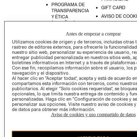
PROGRAMA DE
GIFT CARD
TRANSPARENCIA
AVISO DE COOK
Y ÉTICA
(ESPAÑOL)
SUPERINTENDE
DE INDUSTRIA Y
PROGRAMA DE
Antes de empezar a comprar
COMERCIO - SI
TRANSPARENCIA
Utilizamos cookies de origen y de terceros, incluidas otras 
Y ÉTICA (INGLÉS)
PETICIONES
rastreo de editores externos, para ofrecerle la funcionalid
QUEJAS Y
nuestro sitio web, personalizar su experiencia de usuario, rea
entregar publicidad personalizada en nuestros sitios web, a
RECLAMOS
boletines informativos en Internet y a través de plataformas 
Con ese fin, recopilamos información sobre el usuario, los 
navegación y el dispositivo.
Al hacer clic en “Aceptar todas”, acepta y está de acuerdo e
compartamos esta información con terceros, como nuestros
publicitarios. Al elegir “Solo cookies requeridas”, se bloque
opcionales, lo que limita nuestra entrega de contenido y fu
personalizadas. Haga clic en “Configuración de cookies y se
Colombia ($)
personalizar sus opciones. Visite nuestro aviso de cookies 
de datos para obtener más información.
CAMBIAR REGIÓN
Aviso de cookies y uso compartido de datos