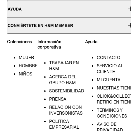
AYUDA
CONVIÉRTETE EN H&M MEMBER
Colecciones
Información
Ayuda
corporativa
MUJER
CONTACTO
TRABAJAR EN
HOMBRE
SERVICIO AL
H&M
CLIENTE
NIÑOS
ACERCA DEL
MI CUENTA
GRUPO H&M
NUESTRAS TIEN
SOSTENIBILIDAD
CLICK&COLLECT
PRENSA
RETIRO EN TIE
RELACIÓN CON
TÉRMINOS Y
INVERSONISTAS
CONDICIONES
POLÍTICA
AVISO DE
EMPRESARIAL
PRIVACIDAD