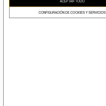
ACEPTAR TODO
El contenido de esta página web está protegido por copyright y es
propiedad de H&M Hennes & Mauritz AB.
CONFIGURACIÓN DE COOKIES Y SERVICIOS