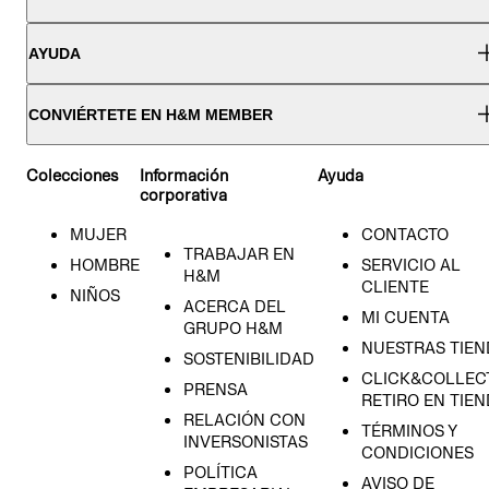
AYUDA
CONVIÉRTETE EN H&M MEMBER
Colecciones
Información
Ayuda
corporativa
MUJER
CONTACTO
TRABAJAR EN
HOMBRE
SERVICIO AL
H&M
CLIENTE
NIÑOS
ACERCA DEL
MI CUENTA
GRUPO H&M
NUESTRAS TIEN
SOSTENIBILIDAD
CLICK&COLLECT
PRENSA
RETIRO EN TIE
RELACIÓN CON
TÉRMINOS Y
INVERSONISTAS
CONDICIONES
POLÍTICA
AVISO DE