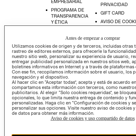
EMPRESARIAL
PRIVACIDAD
PROGRAMA DE
GIFT CARD
TRANSPARENCIA
AVISO DE COOK
Y ÉTICA
(ESPAÑOL)
SUPERINTENDE
DE INDUSTRIA Y
PROGRAMA DE
Antes de empezar a comprar
COMERCIO - SI
TRANSPARENCIA
Utilizamos cookies de origen y de terceros, incluidas otras 
Y ÉTICA (INGLÉS)
PETICIONES
rastreo de editores externos, para ofrecerle la funcionalid
nuestro sitio web, personalizar su experiencia de usuario, rea
QUEJAS Y
entregar publicidad personalizada en nuestros sitios web, a
RECLAMOS
boletines informativos en Internet y a través de plataformas 
Con ese fin, recopilamos información sobre el usuario, los 
navegación y el dispositivo.
Al hacer clic en “Aceptar todas”, acepta y está de acuerdo e
compartamos esta información con terceros, como nuestros
publicitarios. Al elegir “Solo cookies requeridas”, se bloque
opcionales, lo que limita nuestra entrega de contenido y fu
personalizadas. Haga clic en “Configuración de cookies y se
Colombia ($)
personalizar sus opciones. Visite nuestro aviso de cookies 
de datos para obtener más información.
CAMBIAR REGIÓN
Aviso de cookies y uso compartido de datos