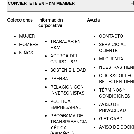
CONVIÉRTETE EN H&M MEMBER
Colecciones
Información
Ayuda
corporativa
MUJER
CONTACTO
TRABAJAR EN
HOMBRE
SERVICIO AL
H&M
CLIENTE
NIÑOS
ACERCA DEL
MI CUENTA
GRUPO H&M
NUESTRAS TIEN
SOSTENIBILIDAD
CLICK&COLLECT
PRENSA
RETIRO EN TIE
RELACIÓN CON
TÉRMINOS Y
INVERSONISTAS
CONDICIONES
POLÍTICA
AVISO DE
EMPRESARIAL
PRIVACIDAD
PROGRAMA DE
GIFT CARD
TRANSPARENCIA
AVISO DE COOK
Y ÉTICA
(ESPAÑOL)