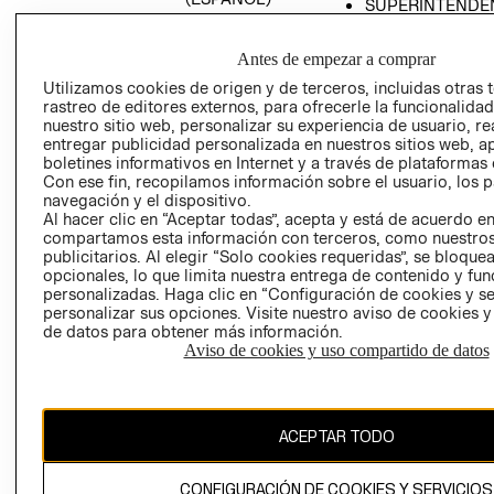
SUPERINTENDE
DE INDUSTRIA Y
PROGRAMA DE
COMERCIO - SI
TRANSPARENCIA
Antes de empezar a comprar
Y ÉTICA (INGLÉS)
PETICIONES
Utilizamos cookies de origen y de terceros, incluidas otras 
QUEJAS Y
rastreo de editores externos, para ofrecerle la funcionalid
RECLAMOS
nuestro sitio web, personalizar su experiencia de usuario, rea
entregar publicidad personalizada en nuestros sitios web, a
boletines informativos en Internet y a través de plataformas 
Con ese fin, recopilamos información sobre el usuario, los 
navegación y el dispositivo.
Al hacer clic en “Aceptar todas”, acepta y está de acuerdo e
compartamos esta información con terceros, como nuestros
publicitarios. Al elegir “Solo cookies requeridas”, se bloque
opcionales, lo que limita nuestra entrega de contenido y fu
Colombia ($)
personalizadas. Haga clic en “Configuración de cookies y se
personalizar sus opciones. Visite nuestro aviso de cookies 
CAMBIAR REGIÓN
de datos para obtener más información.
Aviso de cookies y uso compartido de datos
El contenido de esta página web está protegido por copyright y es
propiedad de H&M Hennes & Mauritz AB.
ACEPTAR TODO
CONFIGURACIÓN DE COOKIES Y SERVICIOS