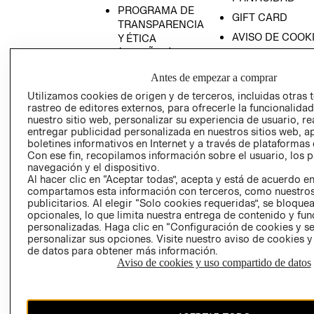
PROGRAMA DE
GIFT CARD
TRANSPARENCIA
AVISO DE COOK
Y ÉTICA
(ESPAÑOL)
SUPERINTENDE
DE INDUSTRIA Y
PROGRAMA DE
Antes de empezar a comprar
COMERCIO - SI
TRANSPARENCIA
Utilizamos cookies de origen y de terceros, incluidas otras 
Y ÉTICA (INGLÉS)
PETICIONES
rastreo de editores externos, para ofrecerle la funcionalid
QUEJAS Y
nuestro sitio web, personalizar su experiencia de usuario, rea
entregar publicidad personalizada en nuestros sitios web, a
RECLAMOS
boletines informativos en Internet y a través de plataformas 
Con ese fin, recopilamos información sobre el usuario, los 
navegación y el dispositivo.
Al hacer clic en “Aceptar todas”, acepta y está de acuerdo e
compartamos esta información con terceros, como nuestros
publicitarios. Al elegir “Solo cookies requeridas”, se bloque
opcionales, lo que limita nuestra entrega de contenido y fu
personalizadas. Haga clic en “Configuración de cookies y se
Colombia ($)
personalizar sus opciones. Visite nuestro aviso de cookies 
de datos para obtener más información.
CAMBIAR REGIÓN
Aviso de cookies y uso compartido de datos