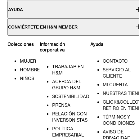
AYUDA
CONVIÉRTETE EN H&M MEMBER
Colecciones
Información
Ayuda
corporativa
MUJER
CONTACTO
TRABAJAR EN
HOMBRE
SERVICIO AL
H&M
CLIENTE
NIÑOS
ACERCA DEL
MI CUENTA
GRUPO H&M
NUESTRAS TIEN
SOSTENIBILIDAD
CLICK&COLLECT
PRENSA
RETIRO EN TIE
RELACIÓN CON
TÉRMINOS Y
INVERSONISTAS
CONDICIONES
POLÍTICA
AVISO DE
EMPRESARIAL
PRIVACIDAD