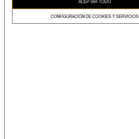
ACEPTAR TODO
El contenido de esta página web está protegido por copyright y es
propiedad de H&M Hennes & Mauritz AB.
CONFIGURACIÓN DE COOKIES Y SERVICIOS