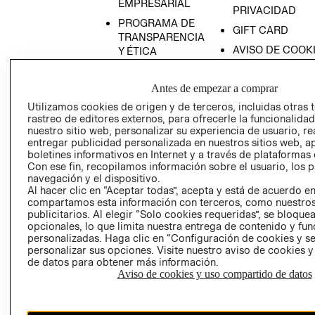
EMPRESARIAL
PRIVACIDAD
PROGRAMA DE
GIFT CARD
TRANSPARENCIA
AVISO DE COOK
Y ÉTICA
(ESPAÑOL)
SUPERINTENDE
DE INDUSTRIA Y
PROGRAMA DE
Antes de empezar a comprar
COMERCIO - SI
TRANSPARENCIA
Utilizamos cookies de origen y de terceros, incluidas otras 
Y ÉTICA (INGLÉS)
PETICIONES
rastreo de editores externos, para ofrecerle la funcionalid
nuestro sitio web, personalizar su experiencia de usuario, rea
QUEJAS Y
entregar publicidad personalizada en nuestros sitios web, a
RECLAMOS
boletines informativos en Internet y a través de plataformas 
Con ese fin, recopilamos información sobre el usuario, los 
navegación y el dispositivo.
Al hacer clic en “Aceptar todas”, acepta y está de acuerdo e
compartamos esta información con terceros, como nuestros
publicitarios. Al elegir “Solo cookies requeridas”, se bloque
opcionales, lo que limita nuestra entrega de contenido y fu
personalizadas. Haga clic en “Configuración de cookies y se
Colombia ($)
personalizar sus opciones. Visite nuestro aviso de cookies 
de datos para obtener más información.
CAMBIAR REGIÓN
Aviso de cookies y uso compartido de datos