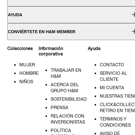
AYUDA
CONVIÉRTETE EN H&M MEMBER
Colecciones
Información
Ayuda
corporativa
MUJER
CONTACTO
TRABAJAR EN
HOMBRE
SERVICIO AL
H&M
CLIENTE
NIÑOS
ACERCA DEL
MI CUENTA
GRUPO H&M
NUESTRAS TIEN
SOSTENIBILIDAD
CLICK&COLLECT
PRENSA
RETIRO EN TIE
RELACIÓN CON
TÉRMINOS Y
INVERSONISTAS
CONDICIONES
POLÍTICA
AVISO DE