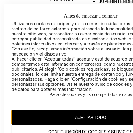
SUPERINTENDE
DE INDUSTRIA Y
PROGRAMA DE
COMERCIO - SI
TRANSPARENCIA
Antes de empezar a comprar
Y ÉTICA (INGLÉS)
PETICIONES
Utilizamos cookies de origen y de terceros, incluidas otras 
QUEJAS Y
rastreo de editores externos, para ofrecerle la funcionalid
RECLAMOS
nuestro sitio web, personalizar su experiencia de usuario, rea
entregar publicidad personalizada en nuestros sitios web, a
boletines informativos en Internet y a través de plataformas 
Con ese fin, recopilamos información sobre el usuario, los 
navegación y el dispositivo.
Al hacer clic en “Aceptar todas”, acepta y está de acuerdo e
compartamos esta información con terceros, como nuestros
publicitarios. Al elegir “Solo cookies requeridas”, se bloque
opcionales, lo que limita nuestra entrega de contenido y fu
Colombia ($)
personalizadas. Haga clic en “Configuración de cookies y se
personalizar sus opciones. Visite nuestro aviso de cookies 
CAMBIAR REGIÓN
de datos para obtener más información.
Aviso de cookies y uso compartido de datos
El contenido de esta página web está protegido por copyright y es
propiedad de H&M Hennes & Mauritz AB.
ACEPTAR TODO
CONFIGURACIÓN DE COOKIES Y SERVICIOS