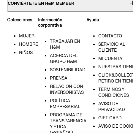
CONVIÉRTETE EN H&M MEMBER
Colecciones
Información
Ayuda
corporativa
MUJER
CONTACTO
TRABAJAR EN
HOMBRE
SERVICIO AL
H&M
CLIENTE
NIÑOS
ACERCA DEL
MI CUENTA
GRUPO H&M
NUESTRAS TIEN
SOSTENIBILIDAD
CLICK&COLLECT
PRENSA
RETIRO EN TIE
RELACIÓN CON
TÉRMINOS Y
INVERSONISTAS
CONDICIONES
POLÍTICA
AVISO DE
EMPRESARIAL
PRIVACIDAD
PROGRAMA DE
GIFT CARD
TRANSPARENCIA
AVISO DE COOK
Y ÉTICA
(ESPAÑOL)