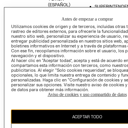
(ESPAÑOL)
SUPERINTENDE
DE INDUSTRIA Y
PROGRAMA DE
COMERCIO - SI
TRANSPARENCIA
Antes de empezar a comprar
Y ÉTICA (INGLÉS)
PETICIONES
Utilizamos cookies de origen y de terceros, incluidas otras 
rastreo de editores externos, para ofrecerle la funcionalid
QUEJAS Y
nuestro sitio web, personalizar su experiencia de usuario, rea
RECLAMOS
entregar publicidad personalizada en nuestros sitios web, a
boletines informativos en Internet y a través de plataformas 
Con ese fin, recopilamos información sobre el usuario, los 
navegación y el dispositivo.
Al hacer clic en “Aceptar todas”, acepta y está de acuerdo e
compartamos esta información con terceros, como nuestros
publicitarios. Al elegir “Solo cookies requeridas”, se bloque
opcionales, lo que limita nuestra entrega de contenido y fu
Colombia ($)
personalizadas. Haga clic en “Configuración de cookies y se
personalizar sus opciones. Visite nuestro aviso de cookies 
CAMBIAR REGIÓN
de datos para obtener más información.
Aviso de cookies y uso compartido de datos
El contenido de esta página web está protegido por copyright y es
ACEPTAR TODO
propiedad de H&M Hennes & Mauritz AB.