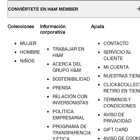
CONVIÉRTETE EN H&M MEMBER
Colecciones
Información
Ayuda
corporativa
MUJER
CONTACTO
TRABAJAR EN
HOMBRE
SERVICIO AL
H&M
CLIENTE
NIÑOS
ACERCA DEL
MI CUENTA
GRUPO H&M
NUESTRAS TIEN
SOSTENIBILIDAD
CLICK&COLLECT
PRENSA
RETIRO EN TIE
RELACIÓN CON
TÉRMINOS Y
INVERSONISTAS
CONDICIONES
POLÍTICA
AVISO DE
EMPRESARIAL
PRIVACIDAD
PROGRAMA DE
GIFT CARD
TRANSPARENCIA
AVISO DE COOK
Y ÉTICA