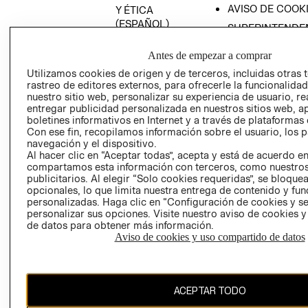
AVISO DE COOK
Y ÉTICA
(ESPAÑOL)
SUPERINTENDE
DE INDUSTRIA Y
PROGRAMA DE
COMERCIO - SI
Antes de empezar a comprar
TRANSPARENCIA
Y ÉTICA (INGLÉS)
Utilizamos cookies de origen y de terceros, incluidas otras 
PETICIONES
rastreo de editores externos, para ofrecerle la funcionalid
QUEJAS Y
nuestro sitio web, personalizar su experiencia de usuario, rea
RECLAMOS
entregar publicidad personalizada en nuestros sitios web, a
boletines informativos en Internet y a través de plataformas 
Con ese fin, recopilamos información sobre el usuario, los 
navegación y el dispositivo.
Al hacer clic en “Aceptar todas”, acepta y está de acuerdo e
compartamos esta información con terceros, como nuestros
publicitarios. Al elegir “Solo cookies requeridas”, se bloque
opcionales, lo que limita nuestra entrega de contenido y fu
Colombia ($)
personalizadas. Haga clic en “Configuración de cookies y se
personalizar sus opciones. Visite nuestro aviso de cookies 
CAMBIAR REGIÓN
de datos para obtener más información.
Aviso de cookies y uso compartido de datos
El contenido de esta página web está protegido por copyright y es
ACEPTAR TODO
propiedad de H&M Hennes & Mauritz AB.