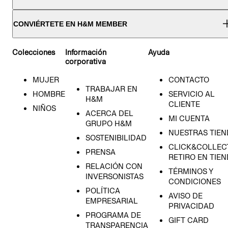
CONVIÉRTETE EN H&M MEMBER
Colecciones
Información
Ayuda
corporativa
MUJER
CONTACTO
TRABAJAR EN
HOMBRE
SERVICIO AL
H&M
CLIENTE
NIÑOS
ACERCA DEL
MI CUENTA
GRUPO H&M
NUESTRAS TIEN
SOSTENIBILIDAD
CLICK&COLLECT
PRENSA
RETIRO EN TIE
RELACIÓN CON
TÉRMINOS Y
INVERSONISTAS
CONDICIONES
POLÍTICA
AVISO DE
EMPRESARIAL
PRIVACIDAD
PROGRAMA DE
GIFT CARD
TRANSPARENCIA