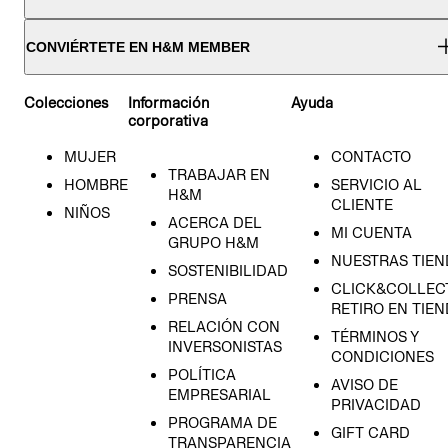
CONVIÉRTETE EN H&M MEMBER
Colecciones
Información
Ayuda
corporativa
MUJER
CONTACTO
TRABAJAR EN
HOMBRE
SERVICIO AL
H&M
CLIENTE
NIÑOS
ACERCA DEL
MI CUENTA
GRUPO H&M
NUESTRAS TIEN
SOSTENIBILIDAD
CLICK&COLLECT
PRENSA
RETIRO EN TIE
RELACIÓN CON
TÉRMINOS Y
INVERSONISTAS
CONDICIONES
POLÍTICA
AVISO DE
EMPRESARIAL
PRIVACIDAD
PROGRAMA DE
GIFT CARD
TRANSPARENCIA