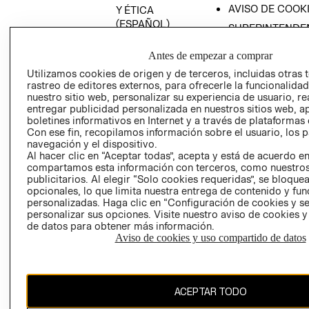
AVISO DE COOK
Y ÉTICA
(ESPAÑOL)
SUPERINTENDE
DE INDUSTRIA Y
PROGRAMA DE
COMERCIO - SI
Antes de empezar a comprar
TRANSPARENCIA
Y ÉTICA (INGLÉS)
Utilizamos cookies de origen y de terceros, incluidas otras 
PETICIONES
rastreo de editores externos, para ofrecerle la funcionalid
QUEJAS Y
nuestro sitio web, personalizar su experiencia de usuario, rea
RECLAMOS
entregar publicidad personalizada en nuestros sitios web, a
boletines informativos en Internet y a través de plataformas 
Con ese fin, recopilamos información sobre el usuario, los 
navegación y el dispositivo.
Al hacer clic en “Aceptar todas”, acepta y está de acuerdo e
compartamos esta información con terceros, como nuestros
publicitarios. Al elegir “Solo cookies requeridas”, se bloque
opcionales, lo que limita nuestra entrega de contenido y fu
Colombia ($)
personalizadas. Haga clic en “Configuración de cookies y se
personalizar sus opciones. Visite nuestro aviso de cookies 
CAMBIAR REGIÓN
de datos para obtener más información.
Aviso de cookies y uso compartido de datos
El contenido de esta página web está protegido por copyright y es
ACEPTAR TODO
propiedad de H&M Hennes & Mauritz AB.