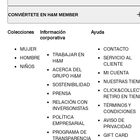
CONVIÉRTETE EN H&M MEMBER
Colecciones
Información
Ayuda
corporativa
MUJER
CONTACTO
TRABAJAR EN
HOMBRE
SERVICIO AL
H&M
CLIENTE
NIÑOS
ACERCA DEL
MI CUENTA
GRUPO H&M
NUESTRAS TIEN
SOSTENIBILIDAD
CLICK&COLLECT
PRENSA
RETIRO EN TIE
RELACIÓN CON
TÉRMINOS Y
INVERSONISTAS
CONDICIONES
POLÍTICA
AVISO DE
EMPRESARIAL
PRIVACIDAD
PROGRAMA DE
GIFT CARD
TRANSPARENCIA