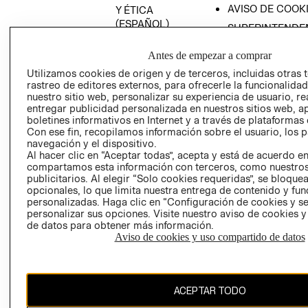
AVISO DE COOK
Y ÉTICA
(ESPAÑOL)
SUPERINTENDE
DE INDUSTRIA Y
PROGRAMA DE
COMERCIO - SI
Antes de empezar a comprar
TRANSPARENCIA
Y ÉTICA (INGLÉS)
Utilizamos cookies de origen y de terceros, incluidas otras 
PETICIONES
rastreo de editores externos, para ofrecerle la funcionalid
QUEJAS Y
nuestro sitio web, personalizar su experiencia de usuario, rea
RECLAMOS
entregar publicidad personalizada en nuestros sitios web, a
boletines informativos en Internet y a través de plataformas 
Con ese fin, recopilamos información sobre el usuario, los 
navegación y el dispositivo.
Al hacer clic en “Aceptar todas”, acepta y está de acuerdo e
compartamos esta información con terceros, como nuestros
publicitarios. Al elegir “Solo cookies requeridas”, se bloque
opcionales, lo que limita nuestra entrega de contenido y fu
Colombia ($)
personalizadas. Haga clic en “Configuración de cookies y se
personalizar sus opciones. Visite nuestro aviso de cookies 
CAMBIAR REGIÓN
de datos para obtener más información.
Aviso de cookies y uso compartido de datos
El contenido de esta página web está protegido por copyright y es
ACEPTAR TODO
propiedad de H&M Hennes & Mauritz AB.