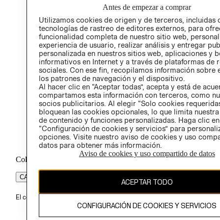
Antes de empezar a comprar
PROG
Utilizamos cookies de origen y de terceros, incluidas 
ÉTICA
tecnologías de rastreo de editores externos, para ofre
funcionalidad completa de nuestro sitio web, personal
experiencia de usuario, realizar análisis y entregar pu
personalizada en nuestros sitios web, aplicaciones y b
informativos en Internet y a través de plataformas de 
sociales. Con ese fin, recopilamos información sobre e
los patrones de navegación y el dispositivo.
Al hacer clic en “Aceptar todas”, acepta y está de acu
compartamos esta información con terceros, como nu
socios publicitarios. Al elegir “Solo cookies requeridas
bloquean las cookies opcionales, lo que limita nuestra
de contenido y funciones personalizadas. Haga clic en
“Configuración de cookies y servicios” para personali
opciones. Visite nuestro aviso de cookies y uso comp
datos para obtener más información.
Aviso de cookies y uso compartido de datos
Colombia ($)
CAMBIAR REGIÓN
ACEPTAR TODO
El contenido de esta página web está protegido por copyright y es pr
CONFIGURACIÓN DE COOKIES Y SERVICIOS