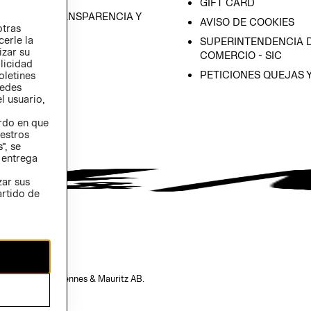
GIFT CARD
RAMA DE TRANSPARENCIA Y
AVISO DE COOKIES
otras
 (INGLÉS)
cerle la
SUPERINTENDENCIA D
izar su
COMERCIO - SIC
blicidad
PETICIONES QUEJAS 
oletines
redes
l usuario,
erdo en que
estros
”, se
 entrega
zar sus
artido de
opiedad de H&M Hennes & Mauritz AB.