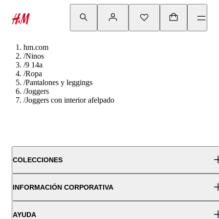
hm.com
/
Ninos
/
9 14a
/
Ropa
/
Pantalones y leggings
/
Joggers
/
Joggers con interior afelpado
COLECCIONES
INFORMACIÓN CORPORATIVA
AYUDA