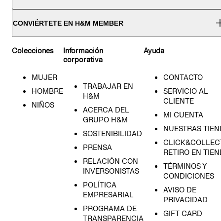
CONVIÉRTETE EN H&M MEMBER
Colecciones
Información
Ayuda
corporativa
MUJER
CONTACTO
TRABAJAR EN
HOMBRE
SERVICIO AL
H&M
CLIENTE
NIÑOS
ACERCA DEL
MI CUENTA
GRUPO H&M
NUESTRAS TIEN
SOSTENIBILIDAD
CLICK&COLLECT
PRENSA
RETIRO EN TIE
RELACIÓN CON
TÉRMINOS Y
INVERSONISTAS
CONDICIONES
POLÍTICA
AVISO DE
EMPRESARIAL
PRIVACIDAD
PROGRAMA DE
GIFT CARD
TRANSPARENCIA