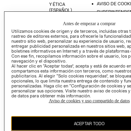
AVISO DE COOK
Y ÉTICA
(ESPAÑOL)
SUPERINTENDE
DE INDUSTRIA Y
PROGRAMA DE
COMERCIO - SI
Antes de empezar a comprar
TRANSPARENCIA
Y ÉTICA (INGLÉS)
Utilizamos cookies de origen y de terceros, incluidas otras 
PETICIONES
rastreo de editores externos, para ofrecerle la funcionalid
QUEJAS Y
nuestro sitio web, personalizar su experiencia de usuario, rea
RECLAMOS
entregar publicidad personalizada en nuestros sitios web, a
boletines informativos en Internet y a través de plataformas 
Con ese fin, recopilamos información sobre el usuario, los 
navegación y el dispositivo.
Al hacer clic en “Aceptar todas”, acepta y está de acuerdo e
compartamos esta información con terceros, como nuestros
publicitarios. Al elegir “Solo cookies requeridas”, se bloque
opcionales, lo que limita nuestra entrega de contenido y fu
Colombia ($)
personalizadas. Haga clic en “Configuración de cookies y se
personalizar sus opciones. Visite nuestro aviso de cookies 
CAMBIAR REGIÓN
de datos para obtener más información.
Aviso de cookies y uso compartido de datos
El contenido de esta página web está protegido por copyright y es
ACEPTAR TODO
propiedad de H&M Hennes & Mauritz AB.