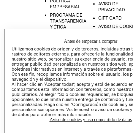
POLÍTICA
AVISO DE
EMPRESARIAL
PRIVACIDAD
PROGRAMA DE
GIFT CARD
TRANSPARENCIA
AVISO DE COOK
Y ÉTICA
(ESPAÑOL)
SUPERINTENDE
DE INDUSTRIA Y
Antes de empezar a comprar
PROGRAMA DE
COMERCIO - SI
TRANSPARENCIA
Utilizamos cookies de origen y de terceros, incluidas otras 
Y ÉTICA (INGLÉS)
rastreo de editores externos, para ofrecerle la funcionalid
PETICIONES
nuestro sitio web, personalizar su experiencia de usuario, rea
QUEJAS Y
entregar publicidad personalizada en nuestros sitios web, a
RECLAMOS
boletines informativos en Internet y a través de plataformas 
Con ese fin, recopilamos información sobre el usuario, los 
navegación y el dispositivo.
Al hacer clic en “Aceptar todas”, acepta y está de acuerdo e
compartamos esta información con terceros, como nuestros
publicitarios. Al elegir “Solo cookies requeridas”, se bloque
opcionales, lo que limita nuestra entrega de contenido y fu
personalizadas. Haga clic en “Configuración de cookies y se
Colombia ($)
personalizar sus opciones. Visite nuestro aviso de cookies 
de datos para obtener más información.
CAMBIAR REGIÓN
Aviso de cookies y uso compartido de datos