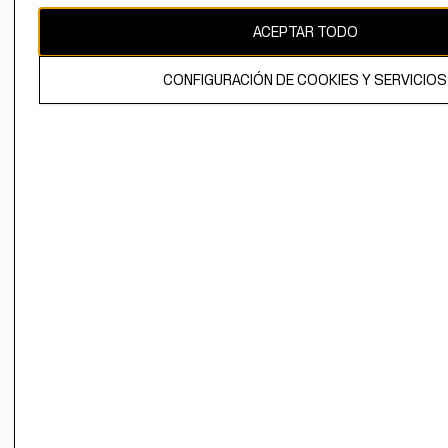
ACEPTAR TODO
El contenido de esta página web está protegido por copyright y es
propiedad de H&M Hennes & Mauritz AB.
CONFIGURACIÓN DE COOKIES Y SERVICIOS