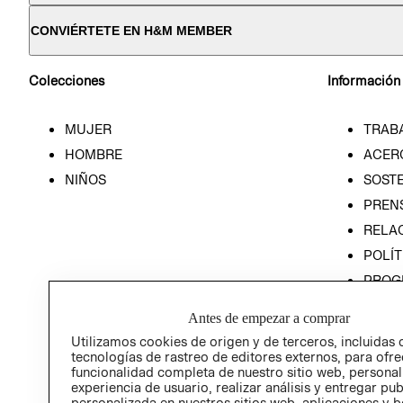
CONVIÉRTETE EN H&M MEMBER
Colecciones
Información
MUJER
TRAB
HOMBRE
ACER
NIÑOS
SOSTE
PREN
RELA
POLÍT
PROG
ÉTICA
Antes de empezar a comprar
PROG
Utilizamos cookies de origen y de terceros, incluidas 
ÉTICA
tecnologías de rastreo de editores externos, para ofre
funcionalidad completa de nuestro sitio web, personal
experiencia de usuario, realizar análisis y entregar pu
personalizada en nuestros sitios web, aplicaciones y b