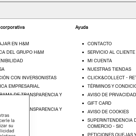
 corporativa
Ayuda
AJAR EN H&M
CONTACTO
CA DEL GRUPO H&M
SERVICIO AL CLIENTE
NIBILIDAD
MI CUENTA
SA
NUESTRAS TIENDAS
CIÓN CON INVERSONISTAS
CLICK&COLLECT - RE
ICA EMPRESARIAL
TÉRMINOS Y CONDICI
RAMA DE TRANSPARENCIA Y
AVISO DE PRIVACIDA
 (ESPAÑOL)
GIFT CARD
RAMA DE TRANSPARENCIA Y
AVISO DE COOKIES
otras
 (INGLÉS)
SUPERINTENDENCIA D
cerle la
izar su
COMERCIO - SIC
blicidad
PETICIONES QUEJAS 
oletines