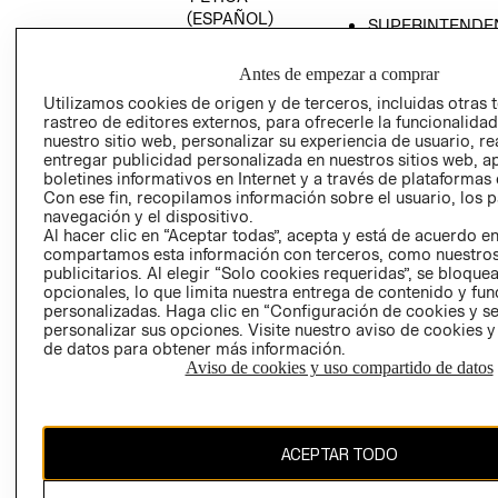
(ESPAÑOL)
SUPERINTENDE
DE INDUSTRIA Y
PROGRAMA DE
COMERCIO - SI
TRANSPARENCIA
Antes de empezar a comprar
Y ÉTICA (INGLÉS)
PETICIONES
Utilizamos cookies de origen y de terceros, incluidas otras 
rastreo de editores externos, para ofrecerle la funcionalid
QUEJAS Y
nuestro sitio web, personalizar su experiencia de usuario, rea
RECLAMOS
entregar publicidad personalizada en nuestros sitios web, a
boletines informativos en Internet y a través de plataformas 
Con ese fin, recopilamos información sobre el usuario, los 
navegación y el dispositivo.
Al hacer clic en “Aceptar todas”, acepta y está de acuerdo e
compartamos esta información con terceros, como nuestros
publicitarios. Al elegir “Solo cookies requeridas”, se bloque
opcionales, lo que limita nuestra entrega de contenido y fu
Colombia ($)
personalizadas. Haga clic en “Configuración de cookies y se
personalizar sus opciones. Visite nuestro aviso de cookies 
CAMBIAR REGIÓN
de datos para obtener más información.
Aviso de cookies y uso compartido de datos
El contenido de esta página web está protegido por copyright y es
ACEPTAR TODO
propiedad de H&M Hennes & Mauritz AB.