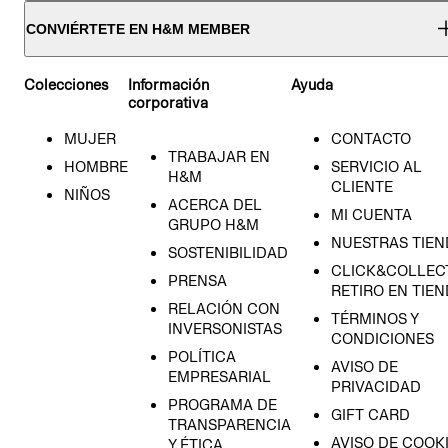
CONVIÉRTETE EN H&M MEMBER
Colecciones
Información
Ayuda
corporativa
MUJER
CONTACTO
TRABAJAR EN
HOMBRE
SERVICIO AL
H&M
CLIENTE
NIÑOS
ACERCA DEL
MI CUENTA
GRUPO H&M
NUESTRAS TIEN
SOSTENIBILIDAD
CLICK&COLLECT
PRENSA
RETIRO EN TIE
RELACIÓN CON
TÉRMINOS Y
INVERSONISTAS
CONDICIONES
POLÍTICA
AVISO DE
EMPRESARIAL
PRIVACIDAD
PROGRAMA DE
GIFT CARD
TRANSPARENCIA
AVISO DE COOK
Y ÉTICA