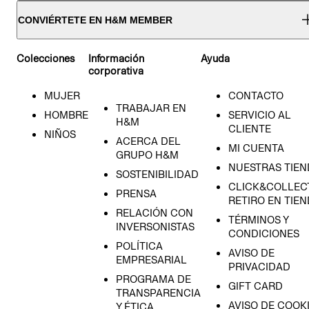
CONVIÉRTETE EN H&M MEMBER
Colecciones
Información
Ayuda
corporativa
MUJER
CONTACTO
TRABAJAR EN
HOMBRE
SERVICIO AL
H&M
CLIENTE
NIÑOS
ACERCA DEL
MI CUENTA
GRUPO H&M
NUESTRAS TIEN
SOSTENIBILIDAD
CLICK&COLLECT
PRENSA
RETIRO EN TIE
RELACIÓN CON
TÉRMINOS Y
INVERSONISTAS
CONDICIONES
POLÍTICA
AVISO DE
EMPRESARIAL
PRIVACIDAD
PROGRAMA DE
GIFT CARD
TRANSPARENCIA
AVISO DE COOK
Y ÉTICA