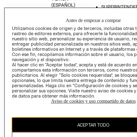
(ESPAÑOL)
SUPERINTENDE
DE INDUSTRIA Y
PROGRAMA DE
COMERCIO - SI
TRANSPARENCIA
Antes de empezar a comprar
Y ÉTICA (INGLÉS)
PETICIONES
Utilizamos cookies de origen y de terceros, incluidas otras 
rastreo de editores externos, para ofrecerle la funcionalid
QUEJAS Y
nuestro sitio web, personalizar su experiencia de usuario, rea
RECLAMOS
entregar publicidad personalizada en nuestros sitios web, a
boletines informativos en Internet y a través de plataformas 
Con ese fin, recopilamos información sobre el usuario, los 
navegación y el dispositivo.
Al hacer clic en “Aceptar todas”, acepta y está de acuerdo e
compartamos esta información con terceros, como nuestros
publicitarios. Al elegir “Solo cookies requeridas”, se bloque
opcionales, lo que limita nuestra entrega de contenido y fu
Colombia ($)
personalizadas. Haga clic en “Configuración de cookies y se
personalizar sus opciones. Visite nuestro aviso de cookies 
CAMBIAR REGIÓN
de datos para obtener más información.
Aviso de cookies y uso compartido de datos
El contenido de esta página web está protegido por copyright y es
ACEPTAR TODO
propiedad de H&M Hennes & Mauritz AB.