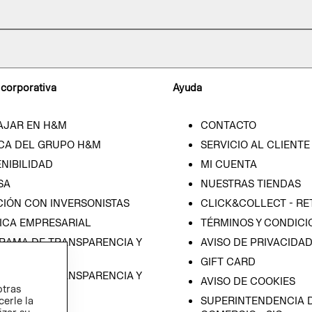
 corporativa
Ayuda
AJAR EN H&M
CONTACTO
CA DEL GRUPO H&M
SERVICIO AL CLIENTE
NIBILIDAD
MI CUENTA
SA
NUESTRAS TIENDAS
CIÓN CON INVERSONISTAS
CLICK&COLLECT - RE
ICA EMPRESARIAL
TÉRMINOS Y CONDICI
RAMA DE TRANSPARENCIA Y
AVISO DE PRIVACIDA
 (ESPAÑOL)
GIFT CARD
RAMA DE TRANSPARENCIA Y
AVISO DE COOKIES
otras
 (INGLÉS)
cerle la
SUPERINTENDENCIA D