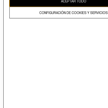
ACEPTAR TODO
El contenido de esta página web está protegido por copyright y es
propiedad de H&M Hennes & Mauritz AB.
CONFIGURACIÓN DE COOKIES Y SERVICIOS