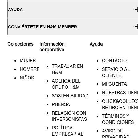
AYUDA
CONVIÉRTETE EN H&M MEMBER
Colecciones
Información
Ayuda
corporativa
MUJER
CONTACTO
TRABAJAR EN
HOMBRE
SERVICIO AL
H&M
CLIENTE
NIÑOS
ACERCA DEL
MI CUENTA
GRUPO H&M
NUESTRAS TIEN
SOSTENIBILIDAD
CLICK&COLLECT
PRENSA
RETIRO EN TIE
RELACIÓN CON
TÉRMINOS Y
INVERSONISTAS
CONDICIONES
POLÍTICA
AVISO DE
EMPRESARIAL
PRIVACIDAD