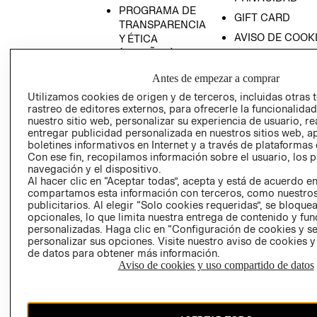
PROGRAMA DE
GIFT CARD
TRANSPARENCIA
AVISO DE COOK
Y ÉTICA
(ESPAÑOL)
SUPERINTENDE
DE INDUSTRIA Y
PROGRAMA DE
Antes de empezar a comprar
COMERCIO - SI
TRANSPARENCIA
Utilizamos cookies de origen y de terceros, incluidas otras 
Y ÉTICA (INGLÉS)
PETICIONES
rastreo de editores externos, para ofrecerle la funcionalid
QUEJAS Y
nuestro sitio web, personalizar su experiencia de usuario, rea
entregar publicidad personalizada en nuestros sitios web, a
RECLAMOS
boletines informativos en Internet y a través de plataformas 
Con ese fin, recopilamos información sobre el usuario, los 
navegación y el dispositivo.
Al hacer clic en “Aceptar todas”, acepta y está de acuerdo e
compartamos esta información con terceros, como nuestros
publicitarios. Al elegir “Solo cookies requeridas”, se bloque
opcionales, lo que limita nuestra entrega de contenido y fu
personalizadas. Haga clic en “Configuración de cookies y se
Colombia ($)
personalizar sus opciones. Visite nuestro aviso de cookies 
de datos para obtener más información.
CAMBIAR REGIÓN
Aviso de cookies y uso compartido de datos