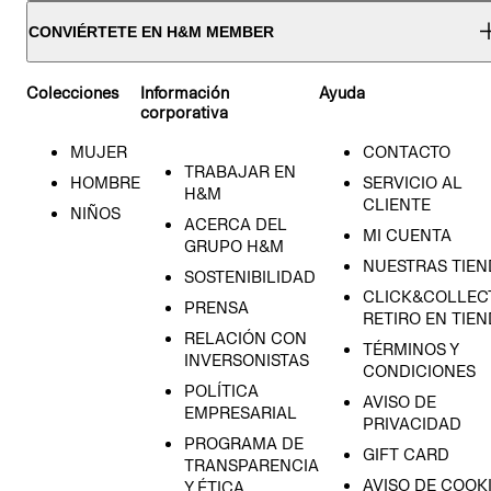
CONVIÉRTETE EN H&M MEMBER
Colecciones
Información
Ayuda
corporativa
MUJER
CONTACTO
TRABAJAR EN
HOMBRE
SERVICIO AL
H&M
CLIENTE
NIÑOS
ACERCA DEL
MI CUENTA
GRUPO H&M
NUESTRAS TIEN
SOSTENIBILIDAD
CLICK&COLLECT
PRENSA
RETIRO EN TIE
RELACIÓN CON
TÉRMINOS Y
INVERSONISTAS
CONDICIONES
POLÍTICA
AVISO DE
EMPRESARIAL
PRIVACIDAD
PROGRAMA DE
GIFT CARD
TRANSPARENCIA
AVISO DE COOK
Y ÉTICA