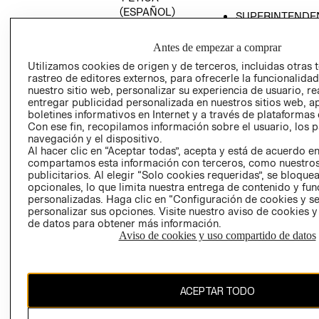
(ESPAÑOL)
SUPERINTENDE
DE INDUSTRIA Y
PROGRAMA DE
COMERCIO - SI
TRANSPARENCIA
Antes de empezar a comprar
Y ÉTICA (INGLÉS)
PETICIONES
Utilizamos cookies de origen y de terceros, incluidas otras 
rastreo de editores externos, para ofrecerle la funcionalid
QUEJAS Y
nuestro sitio web, personalizar su experiencia de usuario, rea
RECLAMOS
entregar publicidad personalizada en nuestros sitios web, a
boletines informativos en Internet y a través de plataformas 
Con ese fin, recopilamos información sobre el usuario, los 
navegación y el dispositivo.
Al hacer clic en “Aceptar todas”, acepta y está de acuerdo e
compartamos esta información con terceros, como nuestros
publicitarios. Al elegir “Solo cookies requeridas”, se bloque
opcionales, lo que limita nuestra entrega de contenido y fu
Colombia ($)
personalizadas. Haga clic en “Configuración de cookies y se
personalizar sus opciones. Visite nuestro aviso de cookies 
CAMBIAR REGIÓN
de datos para obtener más información.
Aviso de cookies y uso compartido de datos
El contenido de esta página web está protegido por copyright y es
ACEPTAR TODO
propiedad de H&M Hennes & Mauritz AB.