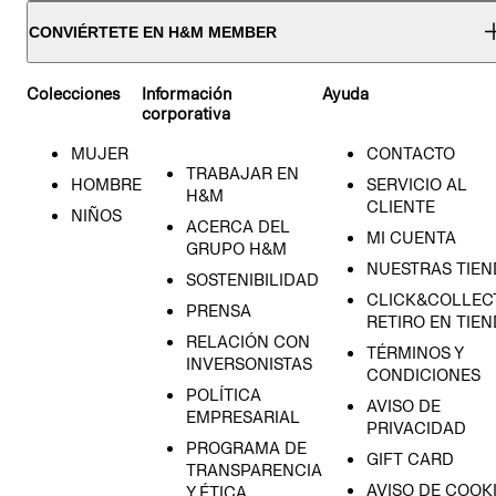
CONVIÉRTETE EN H&M MEMBER
Colecciones
Información
Ayuda
corporativa
MUJER
CONTACTO
TRABAJAR EN
HOMBRE
SERVICIO AL
H&M
CLIENTE
NIÑOS
ACERCA DEL
MI CUENTA
GRUPO H&M
NUESTRAS TIEN
SOSTENIBILIDAD
CLICK&COLLECT
PRENSA
RETIRO EN TIE
RELACIÓN CON
TÉRMINOS Y
INVERSONISTAS
CONDICIONES
POLÍTICA
AVISO DE
EMPRESARIAL
PRIVACIDAD
PROGRAMA DE
GIFT CARD
TRANSPARENCIA
AVISO DE COOK
Y ÉTICA