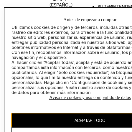
(ESPAÑOL)
SUPERINTENDE
DE INDUSTRIA Y
PROGRAMA DE
COMERCIO - SI
TRANSPARENCIA
Antes de empezar a comprar
Y ÉTICA (INGLÉS)
PETICIONES
Utilizamos cookies de origen y de terceros, incluidas otras 
rastreo de editores externos, para ofrecerle la funcionalid
QUEJAS Y
nuestro sitio web, personalizar su experiencia de usuario, rea
RECLAMOS
entregar publicidad personalizada en nuestros sitios web, a
boletines informativos en Internet y a través de plataformas 
Con ese fin, recopilamos información sobre el usuario, los 
navegación y el dispositivo.
Al hacer clic en “Aceptar todas”, acepta y está de acuerdo e
compartamos esta información con terceros, como nuestros
publicitarios. Al elegir “Solo cookies requeridas”, se bloque
opcionales, lo que limita nuestra entrega de contenido y fu
Colombia ($)
personalizadas. Haga clic en “Configuración de cookies y se
personalizar sus opciones. Visite nuestro aviso de cookies 
CAMBIAR REGIÓN
de datos para obtener más información.
Aviso de cookies y uso compartido de datos
El contenido de esta página web está protegido por copyright y es
ACEPTAR TODO
propiedad de H&M Hennes & Mauritz AB.