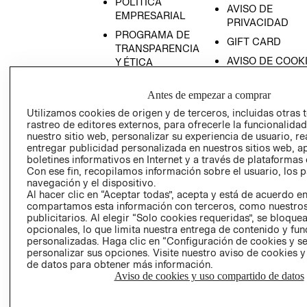
POLÍTICA
AVISO DE
EMPRESARIAL
PRIVACIDAD
PROGRAMA DE
GIFT CARD
TRANSPARENCIA
AVISO DE COOK
Y ÉTICA
(ESPAÑOL)
SUPERINTENDE
DE INDUSTRIA Y
Antes de empezar a comprar
PROGRAMA DE
COMERCIO - SI
TRANSPARENCIA
Utilizamos cookies de origen y de terceros, incluidas otras 
Y ÉTICA (INGLÉS)
rastreo de editores externos, para ofrecerle la funcionalid
PETICIONES
nuestro sitio web, personalizar su experiencia de usuario, rea
QUEJAS Y
entregar publicidad personalizada en nuestros sitios web, a
RECLAMOS
boletines informativos en Internet y a través de plataformas 
Con ese fin, recopilamos información sobre el usuario, los 
navegación y el dispositivo.
Al hacer clic en “Aceptar todas”, acepta y está de acuerdo e
compartamos esta información con terceros, como nuestros
publicitarios. Al elegir “Solo cookies requeridas”, se bloque
opcionales, lo que limita nuestra entrega de contenido y fu
personalizadas. Haga clic en “Configuración de cookies y se
Colombia ($)
personalizar sus opciones. Visite nuestro aviso de cookies 
de datos para obtener más información.
CAMBIAR REGIÓN
Aviso de cookies y uso compartido de datos