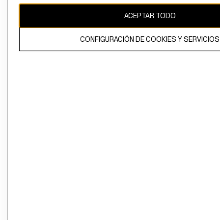
ACEPTAR TODO
El contenido de esta página web está protegido por copyright y es
propiedad de H&M Hennes & Mauritz AB.
CONFIGURACIÓN DE COOKIES Y SERVICIOS