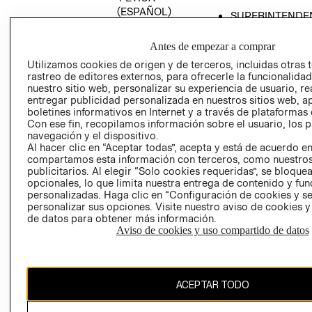
(ESPAÑOL)
SUPERINTENDE
DE INDUSTRIA Y
PROGRAMA DE
COMERCIO - SI
TRANSPARENCIA
Antes de empezar a comprar
Y ÉTICA (INGLÉS)
PETICIONES
Utilizamos cookies de origen y de terceros, incluidas otras 
rastreo de editores externos, para ofrecerle la funcionalid
QUEJAS Y
nuestro sitio web, personalizar su experiencia de usuario, rea
RECLAMOS
entregar publicidad personalizada en nuestros sitios web, a
boletines informativos en Internet y a través de plataformas 
Con ese fin, recopilamos información sobre el usuario, los 
navegación y el dispositivo.
Al hacer clic en “Aceptar todas”, acepta y está de acuerdo e
compartamos esta información con terceros, como nuestros
publicitarios. Al elegir “Solo cookies requeridas”, se bloque
opcionales, lo que limita nuestra entrega de contenido y fu
Colombia ($)
personalizadas. Haga clic en “Configuración de cookies y se
personalizar sus opciones. Visite nuestro aviso de cookies 
CAMBIAR REGIÓN
de datos para obtener más información.
Aviso de cookies y uso compartido de datos
El contenido de esta página web está protegido por copyright y es
ACEPTAR TODO
propiedad de H&M Hennes & Mauritz AB.