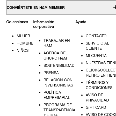
CONVIÉRTETE EN H&M MEMBER
Colecciones
Información
Ayuda
corporativa
MUJER
CONTACTO
TRABAJAR EN
HOMBRE
SERVICIO AL
H&M
CLIENTE
NIÑOS
ACERCA DEL
MI CUENTA
GRUPO H&M
NUESTRAS TIEN
SOSTENIBILIDAD
CLICK&COLLECT
PRENSA
RETIRO EN TIE
RELACIÓN CON
TÉRMINOS Y
INVERSONISTAS
CONDICIONES
POLÍTICA
AVISO DE
EMPRESARIAL
PRIVACIDAD
PROGRAMA DE
GIFT CARD
TRANSPARENCIA
AVISO DE COOK
Y ÉTICA