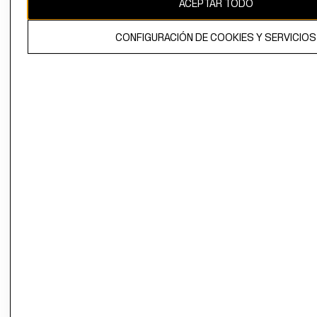
ACEPTAR TODO
El contenido de esta página web está protegido por copyright y es
propiedad de H&M Hennes & Mauritz AB.
CONFIGURACIÓN DE COOKIES Y SERVICIOS