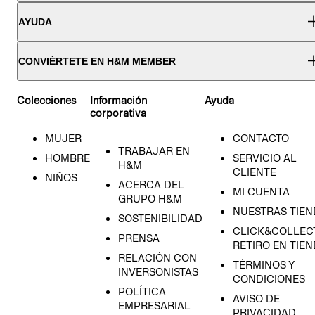
AYUDA
CONVIÉRTETE EN H&M MEMBER
Colecciones
Información
Ayuda
corporativa
MUJER
CONTACTO
TRABAJAR EN
HOMBRE
SERVICIO AL
H&M
CLIENTE
NIÑOS
ACERCA DEL
MI CUENTA
GRUPO H&M
NUESTRAS TIEN
SOSTENIBILIDAD
CLICK&COLLECT
PRENSA
RETIRO EN TIE
RELACIÓN CON
TÉRMINOS Y
INVERSONISTAS
CONDICIONES
POLÍTICA
AVISO DE
EMPRESARIAL
PRIVACIDAD