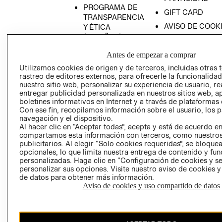
PROGRAMA DE
GIFT CARD
TRANSPARENCIA
AVISO DE COOK
Y ÉTICA
(ESPAÑOL)
SUPERINTENDE
DE INDUSTRIA Y
PROGRAMA DE
Antes de empezar a comprar
COMERCIO - SI
TRANSPARENCIA
Utilizamos cookies de origen y de terceros, incluidas otras 
Y ÉTICA (INGLÉS)
PETICIONES
rastreo de editores externos, para ofrecerle la funcionalid
QUEJAS Y
nuestro sitio web, personalizar su experiencia de usuario, rea
entregar publicidad personalizada en nuestros sitios web, a
RECLAMOS
boletines informativos en Internet y a través de plataformas 
Con ese fin, recopilamos información sobre el usuario, los 
navegación y el dispositivo.
Al hacer clic en “Aceptar todas”, acepta y está de acuerdo e
compartamos esta información con terceros, como nuestros
publicitarios. Al elegir “Solo cookies requeridas”, se bloque
opcionales, lo que limita nuestra entrega de contenido y fu
personalizadas. Haga clic en “Configuración de cookies y se
Colombia ($)
personalizar sus opciones. Visite nuestro aviso de cookies 
de datos para obtener más información.
CAMBIAR REGIÓN
Aviso de cookies y uso compartido de datos