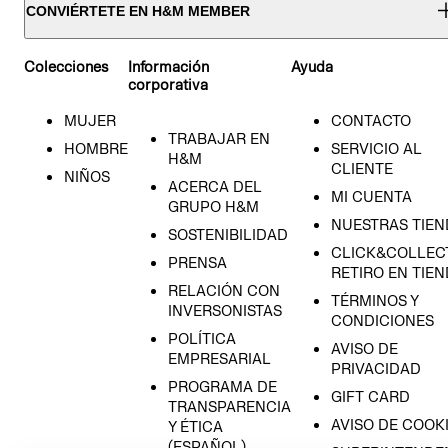
CONVIÉRTETE EN H&M MEMBER
Colecciones
Información
Ayuda
corporativa
MUJER
CONTACTO
TRABAJAR EN
HOMBRE
SERVICIO AL
H&M
CLIENTE
NIÑOS
ACERCA DEL
MI CUENTA
GRUPO H&M
NUESTRAS TIEN
SOSTENIBILIDAD
CLICK&COLLECT
PRENSA
RETIRO EN TIE
RELACIÓN CON
TÉRMINOS Y
INVERSONISTAS
CONDICIONES
POLÍTICA
AVISO DE
EMPRESARIAL
PRIVACIDAD
PROGRAMA DE
GIFT CARD
TRANSPARENCIA
AVISO DE COOK
Y ÉTICA
(ESPAÑOL)