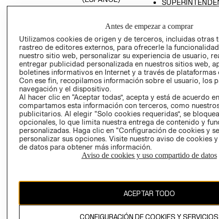
SUPERINTENDE
DE INDUSTRIA Y
PROGRAMA DE
COMERCIO - SI
TRANSPARENCIA
Antes de empezar a comprar
Y ÉTICA (INGLÉS)
PETICIONES
Utilizamos cookies de origen y de terceros, incluidas otras 
QUEJAS Y
rastreo de editores externos, para ofrecerle la funcionalid
RECLAMOS
nuestro sitio web, personalizar su experiencia de usuario, rea
entregar publicidad personalizada en nuestros sitios web, a
boletines informativos en Internet y a través de plataformas 
Con ese fin, recopilamos información sobre el usuario, los 
navegación y el dispositivo.
Al hacer clic en “Aceptar todas”, acepta y está de acuerdo e
compartamos esta información con terceros, como nuestros
publicitarios. Al elegir “Solo cookies requeridas”, se bloque
opcionales, lo que limita nuestra entrega de contenido y fu
Colombia ($)
personalizadas. Haga clic en “Configuración de cookies y se
personalizar sus opciones. Visite nuestro aviso de cookies 
CAMBIAR REGIÓN
de datos para obtener más información.
Aviso de cookies y uso compartido de datos
El contenido de esta página web está protegido por copyright y es
propiedad de H&M Hennes & Mauritz AB.
ACEPTAR TODO
CONFIGURACIÓN DE COOKIES Y SERVICIOS