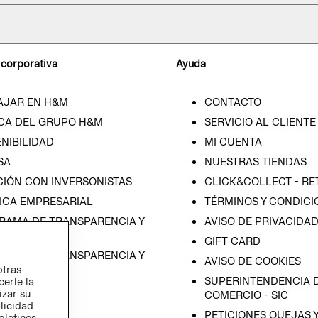
 corporativa
Ayuda
AJAR EN H&M
CONTACTO
CA DEL GRUPO H&M
SERVICIO AL CLIENTE
NIBILIDAD
MI CUENTA
SA
NUESTRAS TIENDAS
CIÓN CON INVERSONISTAS
CLICK&COLLECT - RE
ICA EMPRESARIAL
TÉRMINOS Y CONDICI
RAMA DE TRANSPARENCIA Y
AVISO DE PRIVACIDA
 (ESPAÑOL)
GIFT CARD
RAMA DE TRANSPARENCIA Y
AVISO DE COOKIES
otras
 (INGLÉS)
SUPERINTENDENCIA D
cerle la
izar su
COMERCIO - SIC
blicidad
PETICIONES QUEJAS 
oletines