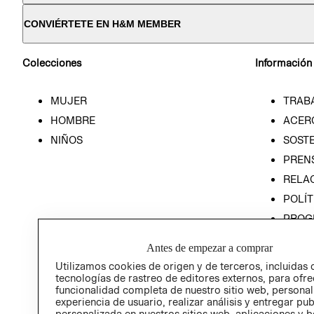
CONVIÉRTETE EN H&M MEMBER
Colecciones
Información
MUJER
TRAB
HOMBRE
ACER
NIÑOS
SOSTE
PREN
RELA
POLÍT
PROG
ÉTICA
Antes de empezar a comprar
PROG
Utilizamos cookies de origen y de terceros, incluidas 
ÉTICA
tecnologías de rastreo de editores externos, para ofre
funcionalidad completa de nuestro sitio web, personal
experiencia de usuario, realizar análisis y entregar pu
personalizada en nuestros sitios web, aplicaciones y b